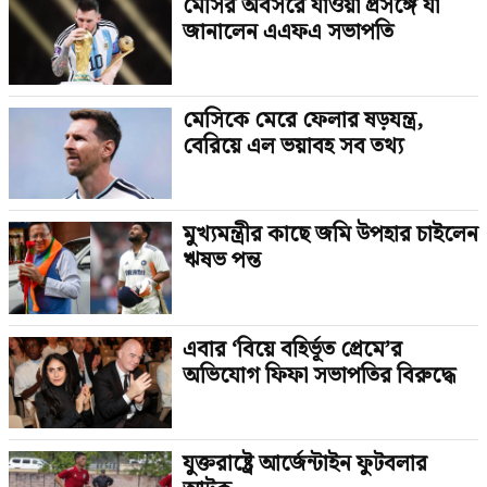
মেসির অবসরে যাওয়া প্রসঙ্গে যা
জানালেন এএফএ সভাপতি
মেসিকে মেরে ফেলার ষড়যন্ত্র,
বেরিয়ে এল ভয়াবহ সব তথ্য
মুখ্যমন্ত্রীর কাছে জমি উপহার চাইলেন
ঋষভ পন্ত
এবার ‘বিয়ে বহির্ভূত প্রেমে’র
অভিযোগ ফিফা সভাপতির বিরুদ্ধে
যুক্তরাষ্ট্রে আর্জেন্টাইন ফুটবলার