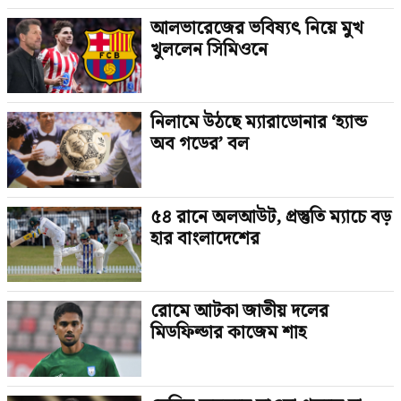
আলভারেজের ভবিষ্যৎ নিয়ে মুখ
খুললেন সিমিওনে
নিলামে উঠছে ম্যারাডোনার ‘হ্যান্ড
অব গডের’ বল
৫৪ রানে অলআউট, প্রস্তুতি ম্যাচে বড়
হার বাংলাদেশের
রোমে আটকা জাতীয় দলের
মিডফিল্ডার কাজেম শাহ