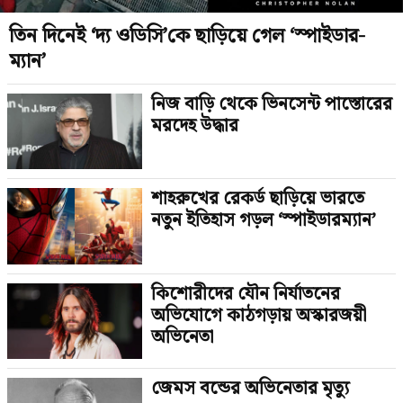
তিন দিনেই ‘দ্য ওডিসি’কে ছাড়িয়ে গেল ‘স্পাইডার-
ম্যান’
নিজ বাড়ি থেকে ভিনসেন্ট পাস্তোরের
মরদেহ উদ্ধার
শাহরুখের রেকর্ড ছাড়িয়ে ভারতে
নতুন ইতিহাস গড়ল ‘স্পাইডারম্যান’
কিশোরীদের যৌন নির্যাতনের
অভিযোগে কাঠগড়ায় অস্কারজয়ী
অভিনেতা
জেমস বন্ডের অভিনেতার মৃত্যু