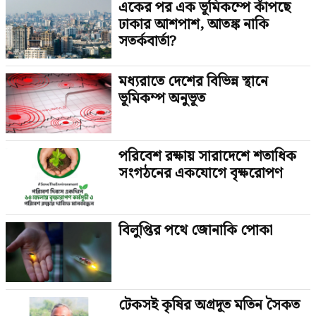
একের পর এক ভূমিকম্পে কাঁপছে
ঢাকার আশপাশ, আতঙ্ক নাকি
সতর্কবার্তা?
মধ্যরাতে দেশের বিভিন্ন স্থানে
ভূমিকম্প অনুভূত
পরিবেশ রক্ষায় সারাদেশে শতাধিক
সংগঠনের একযোগে বৃক্ষরোপণ
বিলুপ্তির পথে জোনাকি পোকা
টেকসই কৃষির অগ্রদূত মতিন সৈকত