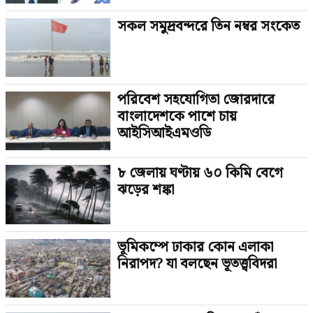
সকল সমুদ্রবন্দরে তিন নম্বর সংকেত
পরিবেশ সহযোগিতা জোরদারে
বাংলাদেশকে পাশে চায়
আইসিআইএমওডি
৮ জেলায় ঘণ্টায় ৬০ কিমি বেগে
ঝড়ের শঙ্কা
ভূমিকম্পে ঢাকার কোন এলাকা
নিরাপদ? যা বলছেন ভূতত্ত্ববিদরা