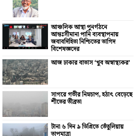
আঞ্চলিক আস্থা পুনর্গঠনে
আন্তঃসীমানা পানি ব্যবস্থাপনায়
জবাবদিহিতা নিশ্চিতের তাগিদ
বিশেষজ্ঞদের
আজ ঢাকার বাতাস ‘খুব অস্বাস্থ্যকর’
সাগরে গভীর নিম্নচাপ, হঠাৎ বেড়েছে
শীতের তীব্রতা
টানা ৬ দিন ৯ ডিগ্রিতে তেঁতুলিয়ায়
তাপমাত্রা