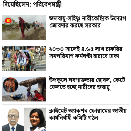
দিয়েছিলেন: পরিবেশমন্ত্রী
জলবায়ু-সহিষ্ণু নারীকেন্দ্রিক উদ্যোগ
জোরদার করছে সরকার
২০৩০ সালেই ৪.৬৫ লাখ চাকরির
সমপরিমাণ কর্মঘণ্টা হারাবে ঢাকা
উপকূলে লবণাক্ততার ছোবল, কেটে
ফেলতে হচ্ছে নারীদের জরায়ু
ক্লাইমেট অ্যাকশন ফোরামের জাতীয়
কার্যনির্বাহী কমিটি গঠন