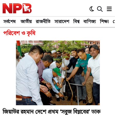
সর্বশেষ
জাতীয়
রাজনীতি
সারাদেশ
বিশ্ব
বাণিজ্য
শিক্ষা
খ
পরিবেশ ও কৃষি
জিয়াউর রহমান দেশে প্রথম ‘সবুজ বিপ্লবের’ ডাক