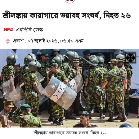
কানাডায় জরুরি অবস্থা জারি, সরিয়ে
শ্রীলঙ্কায় কারাগারে ভয়াবহ সংঘর্ষ, নিহত ২৬
নেওয়া হচ্ছে দুই শহরের বাসিন্দাদের
এনপিবি ডেস্ক
প্রকাশ : ০৭ জুলাই ২০২৬, ০৬:৫০ এএম
এসএসসি পরীক্ষার ফল দ্রুত জানবেন
যেভাবে
সৌদিতে আগুনে পুড়ে নিহত ১০
বাংলাদেশি একই জেলার
ফিরছেন শবনম বুবলী, চলছে প্রস্তুতি
শ্রীলঙ্কায় কারাগারে ভয়াবহ সংঘর্ষ, নিহত ২৬