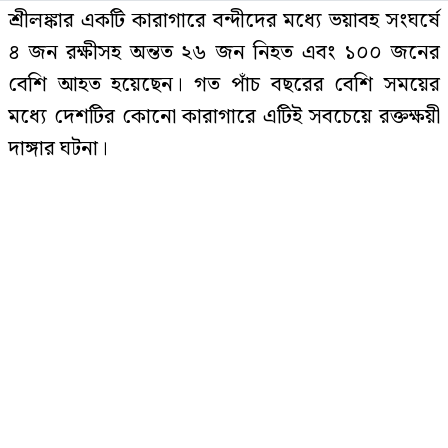
শ্রীলঙ্কার একটি কারাগারে বন্দীদের মধ্যে ভয়াবহ সংঘর্ষে
পররাষ্ট্রমন্ত্রীর সঙ্গে ভারতীয়
৪ জন রক্ষীসহ অন্তত ২৬ জন নিহত এবং ১০০ জনের
হাইকমিশনারের বৈঠক
বেশি আহত হয়েছেন। গত পাঁচ বছরের বেশি সময়ের
মধ্যে দেশটির কোনো কারাগারে এটিই সবচেয়ে রক্তক্ষয়ী
দাঙ্গার ঘটনা।
সৌদিতে আগুনে পুড়ে ১০ বাংলাদেশির
মৃত্যু
গতকাল সোমবার শ্রীলঙ্কার কর্মকর্তারা এ তথ্য
জানিয়েছেন। পুলিশ জানিয়েছে, নেগোম্বো প্রধান
কারাগারে দুটি মাদক চক্রের বন্দীদের মধ্যে রোববার
কাজী জেসিনের নিয়োগে আইনি ত্রুটি
রাতভর এই সংঘর্ষের ঘটনা ঘটে।
রাজধানী কলম্বোর উত্তরে অবস্থিত এই কারাগার থেকে
আহত ব্যক্তিদের দ্রুত স্থানীয় নেগোম্বো হাসপাতালে
ডিএমপির মোহাম্মদপুর ও চকবাজার
থানার ওসি বদলি
স্থানান্তর করা হয়। কর্মকর্তারা জানান, কয়েক হাজার বন্দী
থাকা নেগোম্বো কারাগারে রোববার সন্ধ্যায় এ সংঘর্ষের