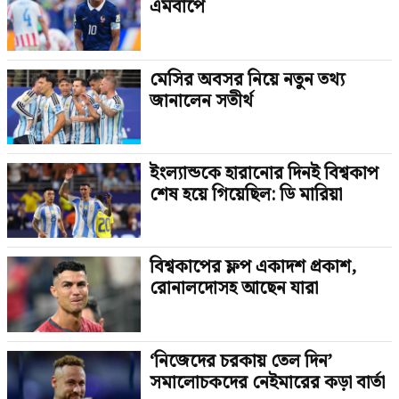
এমবাপে
মেসির অবসর নিয়ে নতুন তথ্য
জানালেন সতীর্থ
ইংল্যান্ডকে হারানোর দিনই বিশ্বকাপ
শেষ হয়ে গিয়েছিল: ডি মারিয়া
বিশ্বকাপের ফ্লপ একাদশ প্রকাশ,
রোনালদোসহ আছেন যারা
‘নিজেদের চরকায় তেল দিন’
সমালোচকদের নেইমারের কড়া বার্তা