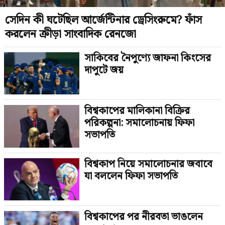
সেদিন কী ঘটেছিল আর্জেন্টিনার ড্রেসিংরুমে? ফাঁস
করলেন ক্রীড়া সাংবাদিক রেনজো
সাকিবের নৈপুণ্যে জাফনা কিংসের
দাপুটে জয়
বিশ্বকাপের মালিকানা বিক্রির
পরিকল্পনা: সমালোচনায় ফিফা
সভাপতি
বিশ্বকাপ নিয়ে সমালোচনার জবাবে
যা বললেন ফিফা সভাপতি
বিশ্বকাপের পর নীরবতা ভাঙলেন