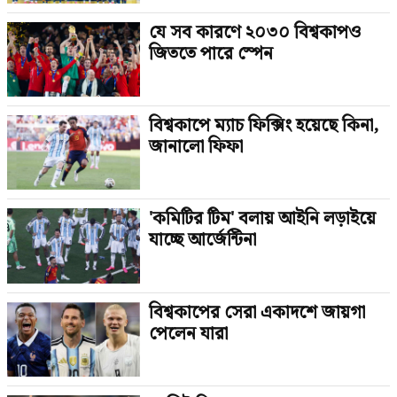
যে সব কারণে ২০৩০ বিশ্বকাপও
জিততে পারে স্পেন
বিশ্বকাপে ম্যাচ ফিক্সিং হয়েছে কিনা,
জানালো ফিফা
'কমিটির টিম' বলায় আইনি লড়াইয়ে
যাচ্ছে আর্জেন্টিনা
বিশ্বকাপের সেরা একাদশে জায়গা
পেলেন যারা