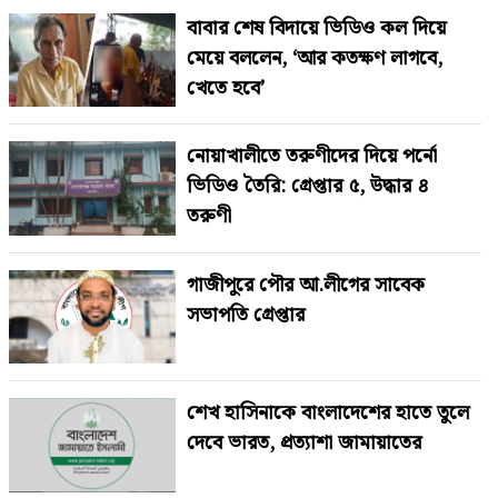
বাবার শেষ বিদায়ে ভিডিও কল দিয়ে
মেয়ে বললেন, ‘আর কতক্ষণ লাগবে,
খেতে হবে’
নোয়াখালীতে তরুণীদের দিয়ে পর্নো
ভিডিও তৈরি: গ্রেপ্তার ৫, উদ্ধার ৪
তরুণী
গাজীপুরে পৌর আ.লীগের সাবেক
সভাপতি গ্রেপ্তার
শেখ হাসিনাকে বাংলাদেশের হাতে তুলে
দেবে ভারত, প্রত্যাশা জামায়াতের