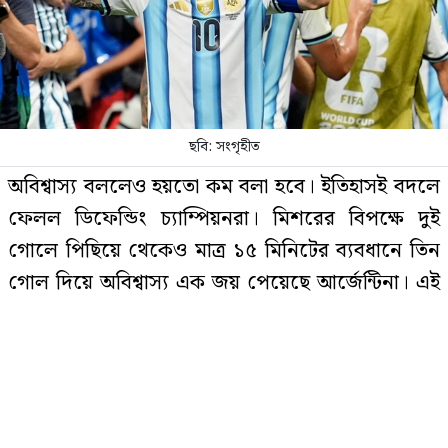
চলতি মাসে ফের টানা ৪ দিনের ছুটির
সুযোগ
ছবি: সংগৃহীত
বিয়ের আগেই অন্তঃসত্ত্বা, মেয়েকে নদীতে
অবিশ্বাস্য বললেও হয়তো কম বলা হবে। ইতিহাসই বদলে
ডুবিয়ে হত্যা করলেন বাবা
ফেলল ডিফেন্ডিং চ্যাম্পিয়নরা। মিশরের বিপক্ষে দুই
গোলে পিছিয়ে থেকেও মাত্র ১৫ মিনিটের ব্যবধানে তিন
গোল দিয়ে অবিশ্বাস্য এক জয় পেয়েছে আর্জেন্টিনা। এই
রাজধানীতে বিএনপি নেতা গুলিবিদ্ধ
জয়ে বিশ্বকাপের সপ্তম দল হিসেবে কোয়ার্টার ফাইনালে
জায়গা করে নিয়েছে লিওনেল মেসিরা।
শেষ চারে ওঠার লড়াইয়ে আর্জেন্টিনার প্রতিপক্ষ এখনও
ছাত্রদল নেতাকে বেধড়ক পেটাল
শিবিরকর্মী
চূড়ান্ত হয়নি। আজ রাতে শেষ ষোলোর সর্বশেষ ম্যাচে