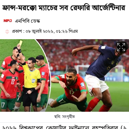
ফ্রান্স-মরক্কো ম্যাচের সব রেফারি আর্জেন্টিনার
একযোগে ৭৮ পুলিশ সদস্যকে বরখাস্ত
এনপিবি ডেস্ক
প্রকাশ : ০৮ জুলাই ২০২৬, ০১:২৬ পিএম
মধ্যরাতে জুলাই নিয়ে নাহিদের আবেগঘন
বার্তা
একযোগে ৪ মন্ত্রণালয়ে নতুন সচিব, ২
জনের পদোন্নতি
বাসায় অগ্নিকাণ্ডের ঘটনায় আইসিইউতে
পাকিস্তান হাইকমিশনার
ছবি: সংগৃহীত
২০২৬ বিশ্বকাপের কোয়ার্টার ফাইনালে বৃহস্পতিবার (৯