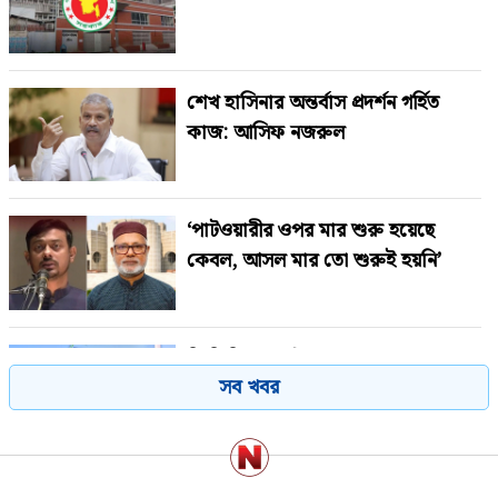
শেখ হাসিনার অন্তর্বাস প্রদর্শন গর্হিত
কাজ: আসিফ নজরুল
‘পাটওয়ারীর ওপর মার শুরু হয়েছে
কেবল, আসল মার তো শুরুই হয়নি’
জিডিপিতে পর্যটন খাতের অবদান ৬-৭
সব খবর
শতাংশে উন্নীত করতে চাই: পর্যটনমন্ত্রী
২০২৬ নিয়ে বাবা ভাঙ্গার ৫ ভবিষ্যদ্বাণী,