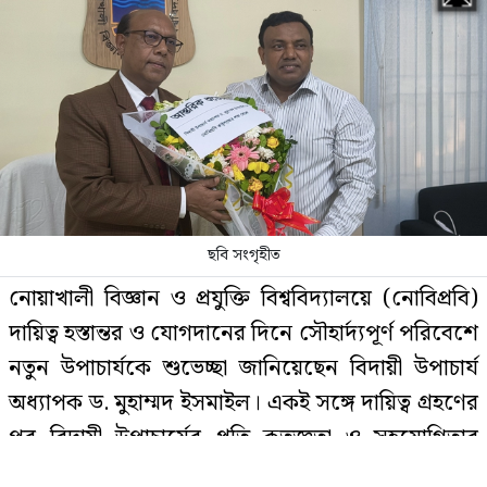
জিডিপিতে পর্যটন খাতের অবদান ৬-৭
শতাংশে উন্নীত করতে চাই: পর্যটনমন্ত্রী
২০২৬ নিয়ে বাবা ভাঙ্গার ৫ ভবিষ্যদ্বাণী,
মিলে গেছে ২টি
ছবি সংগৃহীত
জানা গেল এইচএসসির ফল প্রকাশের
নোয়াখালী বিজ্ঞান ও প্রযুক্তি বিশ্ববিদ্যালয়ে (নোবিপ্রবি)
সম্ভাব্য তারিখ
দায়িত্ব হস্তান্তর ও যোগদানের দিনে সৌহার্দ্যপূর্ণ পরিবেশে
নতুন উপাচার্যকে শুভেচ্ছা জানিয়েছেন বিদায়ী উপাচার্য
অধ্যাপক ড. মুহাম্মদ ইসমাইল। একই সঙ্গে দায়িত্ব গ্রহণের
ইমাম-মুয়াজ্জিনের টাকা আত্মসাৎ, পদ
পর বিদায়ী উপাচার্যের প্রতি কৃতজ্ঞতা ও সহযোগিতার
হারালেন বিএনপির ২ নেতা
প্রত্যাশা জানিয়েছেন নবনিযুক্ত উপাচার্য অধ্যাপক ড.