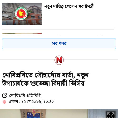
নতুন দায়িত্ব পেলেন স্বরাষ্ট্রমন্ত্রী
শেখ হাসিনার অন্তর্বাস প্রদর্শন গর্হিত
সব খবর
কাজ: আসিফ নজরুল
‘পাটওয়ারীর ওপর মার শুরু হয়েছে
নোবিপ্রবিতে সৌহার্দ্যের বার্তা, নতুন
কেবল, আসল মার তো শুরুই হয়নি’
উপাচার্যকে শুভেচ্ছা বিদায়ী ভিসির
নোবিপ্রবি প্রতিনিধি
হাসিনার পতনের পর দীর্ঘদিন দেশেই
প্রকাশ : ১৫ মে ২০২৬, ১০:৪০
ছিলেন ছাত্রলীগের সাদ্দাম