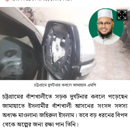
হাসিনার ভার্চুয়াল অনুষ্ঠানে উপস্থাপক
সাতক্ষীরার অরিনকে ঘিরে যত রহস্য
প্রধানমন্ত্রীকে নিয়ে অযাচিত বক্তব্যে ঢাকা
আলিয়া শিবির সভাপতির দুঃখ প্রকাশ
জামায়াতের কভারেজে অমায়িক ব্যবহার
পান, জানালেন নারী সাংবাদিক
চট্টগ্রামে দুর্ঘটনার কবলে জামায়াত এমপি
চট্টগ্রামের বাঁশখালীতে সড়ক দুর্ঘটনার কবলে পড়েছেন
বিটিভির নতুন মহাপরিচালককে নিয়ে যা
জামায়াতে ইসলামীর বাঁশখালী আসনের সংসদ সদস্য
বললেন পিয়া জান্নাতুল
অধ্যক্ষ মাওলানা জহিরুল ইসলাম। তবে বড় ধরনের বিপদ
থেকে অল্পের জন্য রক্ষা পান তিনি।