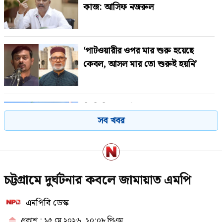
কাজ: আসিফ নজরুল
‘পাটওয়ারীর ওপর মার শুরু হয়েছে
কেবল, আসল মার তো শুরুই হয়নি’
জিডিপিতে পর্যটন খাতের অবদান ৬-৭
সব খবর
শতাংশে উন্নীত করতে চাই: পর্যটনমন্ত্রী
মধ্যরাতে পোস্ট দিয়ে ডিলিট করলেন
চট্টগ্রামে দুর্ঘটনার কবলে জামায়াত এমপি
আসিফ মাহমুদ
এনপিবি ডেস্ক
প্রকাশ : ১৫ মে ২০২৬, ১০:০৮ পিএম