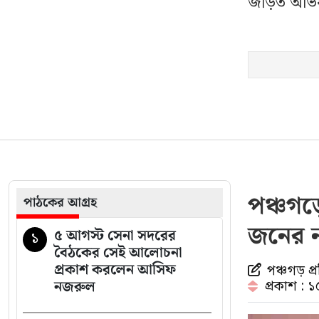
জড়িত অভিযু
বিএনপির নারী এমপিকে
২০
আইনি নোটিশ দিলেন
আসিফ মাহমুদ
পঞ্চগড়
পাঠকের আগ্রহ
জনের ন
৫ আগস্ট সেনা সদরের
১
বৈঠকের সেই আলোচনা
প্রকাশ করলেন আসিফ
পঞ্চগড় প্
নজরুল
প্রকাশ : 