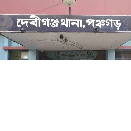
দেবীগঞ্জ থানা
র দেবীগঞ্জ উপজেলায় দশম শ্রেণির এক ছাত্রীক