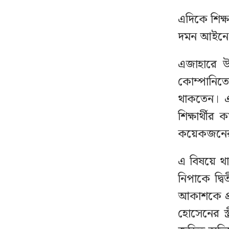
করায় সাংবাদিককে মারধর
এদিকে শিক্ষ
ঘেরাও করে সাক্ষাৎ মিলল
দমন আইনে 
১৬
না কারো, সচিবালয়
ছাড়লেন ১১ দলের নেতারা
এজাহারে উ
কোম্পানিতে
জরুরি সংবাদ সম্মেলন
১৭
থাকতেন। এ 
ডেকেছে এনসিপি
শিক্ষার্থীর 
কয়েকজনের 
শেয়ারবাজারে কারসাজি /
১৮
সাকিবসহ ১৫ জনের
এ বিষয়ে 
বিরুদ্ধে শিগগির চার্জশিট
নিপাকে দ্ব
কাছ থেকে সূর্যের সবচেয়ে
আকাশকে প্র
১৯
নিখুঁত ছবি প্রকাশ
হোসেনের স্