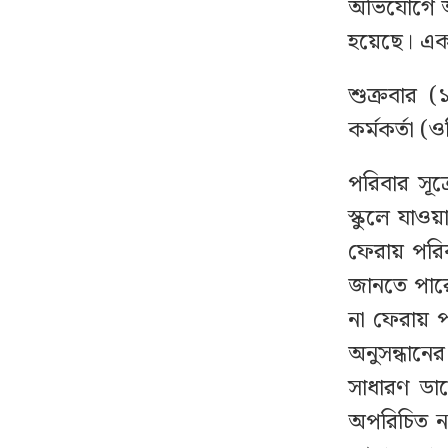
সময় জানালেন প্রতিমন্ত্রী
অভিযোগে অভ
হয়েছে। এক
শেখ হাসিনার দেশত্যাগের
৮
বিষয়টি যেভাবে নিশ্চিত
শুক্রবার (
হয়েছিলেন আসিফ নজরুল
কর্মকর্তা 
ঢাকায় বাসভবনে ভয়াবহ
পরিবার সূত্
৯
আগুন, সস্ত্রীক হাসপাতালে
স্কুলে যাওয
পাকিস্তান হাইকমিশনার
ফেরায় পরি
জানতে পারেন,
বিমানবন্দরে কড়াকড়ি,
১০
ভিআইপি পরিচয়েও রেহাই
না ফেরায় প
নেই
অনুসন্ধানের
সাধারণ ডায
আলোচিত সেই ডকুমেন্টারি
১১
অপরিচিত ন
নিয়ে মুখ খুললেন