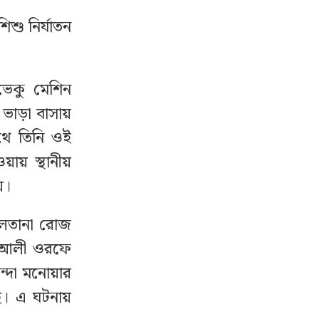
িশু নির্যাতন
ভেকু মেশিন
াড়া বাসায়
পথে তিনি ওই
়ায় স্থানীয়
়।
ুলতানা রোজ
াস আলী ওরফে
্দা মনোয়ার
ে। এ ঘটনায়