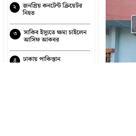
জনপ্রিয় কনটেন্ট ক্রিয়েটর
২
নিহত
সাকিব ইস্যুতে ক্ষমা চাইলেন
৩
আসিফ আকবর
ঢাকায় পাকিস্তান
৪
হাইকমিশনারের বাসভবনে
আগুন
সুখবর পেলেন বিএনপির ৬
৫
নেতা
সব খবর
শেখ হাসিনার সঙ্গে পালানোর
৬
সময় যেভাবে ফ্লাইট মিস
পঞ্চগড়ে
সালমান এফ রহমানের