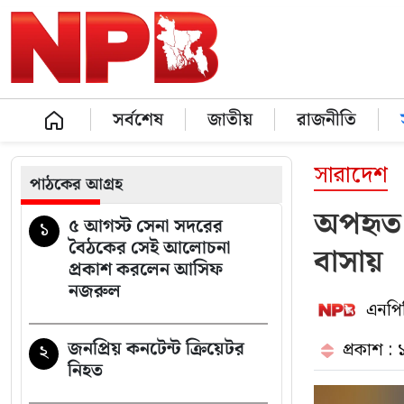
সর্বশেষ
জাতীয়
রাজনীতি
সারাদেশ
পাঠকের আগ্রহ
অপহৃত স
৫ আগস্ট সেনা সদরের
১
বৈঠকের সেই আলোচনা
বাসায়
প্রকাশ করলেন আসিফ
নজরুল
এনপিব
জনপ্রিয় কনটেন্ট ক্রিয়েটর
প্রকাশ :
২
নিহত