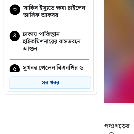
সাকিব ইস্যুতে ক্ষমা চাইলেন
৩
আসিফ আকবর
ঢাকায় পাকিস্তান
৪
হাইকমিশনারের বাসভবনে
আগুন
সুখবর পেলেন বিএনপির ৬
৫
নেতা
সব খবর
শেখ হাসিনার সঙ্গে পালানোর
৬
সময় যেভাবে ফ্লাইট মিস
সালমান এফ রহমানের
পঞ্চগড়ের
স্থানীয় সরকার নির্বাচনের
৭