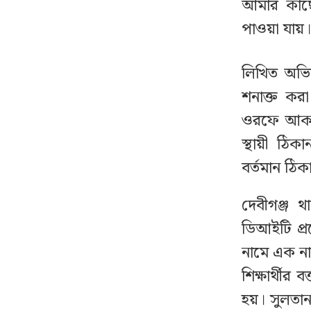
ফখরুলকন্যা
আমার কাছে
পাওয়া যায়
পাকিস্তানে থানায় তরুণীকে
১২
ধর্ষণ, একযোগে ৭৮ পুলিশ
লিখিত অভিয
সদস্যকে বরখাস্ত
শনাক্ত করা
ওরফে আকাশ 
কর্মীর স্ত্রীর সঙ্গে অনৈতিক
১৩
অবস্থায় ধরা পড়ে বহিষ্কার
স্থায়ী ঠ
হলেন জামায়াত নেতা
বর্তমান ঠিক
একযোগে ৪ মন্ত্রণালয়ে
দেবীগঞ্জ 
১৪
নতুন সচিব, ২ জনের
ডিআইটি প্র
পদোন্নতি
নামে এক না
শিক্ষার্থীর
জামায়াতের মিছিলে
১৫
বিএনপির হামলা, ভিডিও
হয়। সুলতা