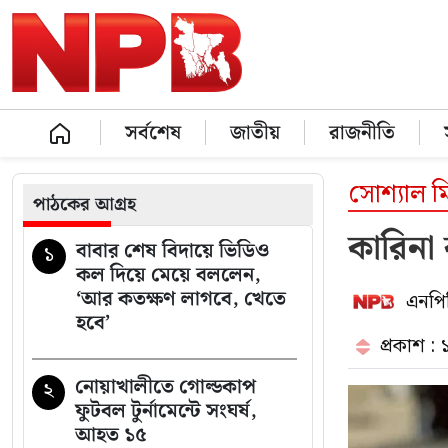
সর্বশেষ
জাতীয়
রাজনীতি
সোশ্যাল ম
পাঠকের আগ্রহ
কারিনা
বাবার শেষ বিদায়ে ভিডিও
১
কল দিয়ে মেয়ে বললেন,
‘আর কতক্ষণ লাগবে, খেতে
এনপিব
হবে’
প্রকাশ :
নোয়াখালীতে গোল্ডকাপ
২
ফুটবল টুর্নামেন্টে সংঘর্ষ,
আহত ১৫