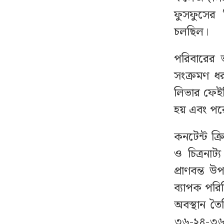
যে ৩ ব্যাংকে যাবে ফ্যামিলি
১২
ফুসফুসের চ
কার্ডের টাকা, বিতরণ কবে
চলছিল।
ছাত্রদল নেতাকে বেধড়ক
১৩
পরিবারের ভ
পেটাল শিবিরকর্মী
সংক্রমণ ধ
লিভার ফেই
রাজধানীতে বিএনপি নেতা
১৪
হয় এবং পরে
গুলিবিদ্ধ
কনটেন্ট ক্
দেশে স্বর্ণের দামে বড়
১৫
ও চিত্রনাট
পতন, ভরি কত?
প্রাণবন্ত 
থাইল্যান্ডে স্কুলে ঢুকে
ব্যাপক পরি
১৬
গোলাগুলি, নিহত ৭
অবস্থান তৈ
৩৬-২৪-৩