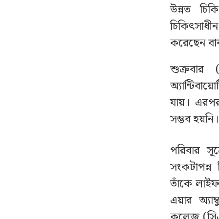
২৩তম রাষ্ট্রপতি নিয়ে
৭
উন্নত চি
আলোচনায় যেসব নাম
চিকিৎসাধীন 
করেছেন বা
নাটোরে পর্যটনমন্ত্রীকে দুইবার
৮
ধাক্কা, পিস্তলসহ যুবক আটক
শুক্রবার
অ্যান্টিব
রাষ্ট্রপতি হওয়ার প্রস্তাব পাননি
৯
ড. ইউনূস
যায়। এরপর 
সম্ভব হয়নি।
চলতি মাসে ফের টানা ৪
১০
দিনের ছুটির সুযোগ
পরিবার সূ
সংকটাপন্ন
বিয়ের আগেই অন্তঃসত্ত্বা,
১১
তাঁকে লাইফ
মেয়েকে নদীতে ডুবিয়ে হত্যা
করলেন বাবা
এয়ার অ্যাম
কলেজ (সিএম