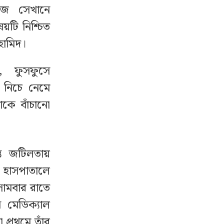
আজ সেখানে
ষয়টি নিশ্চিত
হামিদ।
, ফুসফুসে
 নিচে নেমে
ঁকে বাঁচানো
্ত জটিলতায়
 হাসপাতালে
সোমবার রাতে
ন মেডিক্যাল
প্রথমে তাঁর