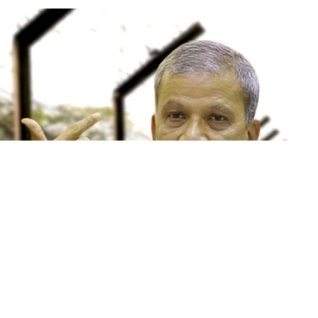
ছবি: সংগৃহীত