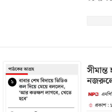
বিশ্ববাজারে আবারও বাড়ল
১৭
জ্বালানি তেলের দাম
অবসরপ্রাপ্ত শিক্ষকদের
১৮
জন্য আসছে বড় সুসংবাদ
সুখবর দিল ফেসবুক
১৯
সিলেটে সড়ক দুর্ঘটনায়
২০
সীমান্ত
পাঠকের আগ্রহ
নিহত জনপ্রিয় বাউল শিল্পি
পেহলি ভৈরবী
নজরুল
বাবার শেষ বিদায়ে ভিডিও
১
কল দিয়ে মেয়ে বললেন,
‘আর কতক্ষণ লাগবে, খেতে
এনপিব
হবে’
প্রকাশ :