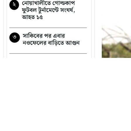
নোয়াখালীতে গোল্ডকাপ
২
ফুটবল টুর্নামেন্টে সংঘর্ষ,
আহত ১৫
সাকিবের পর এবার
৩
নওফেলের বাড়িতে আগুন
নোয়াখালীতে তরুণীদের
৪
দিয়ে পর্নো ভিডিও তৈরি:
গ্রেপ্তার ৫, উদ্ধার ৪ তরুণী
গাজীপুরে পৌর আ.লীগের
৫
সাবেক সভাপতি গ্রেপ্তার
সব খবর
শেখ হাসিনাকে বাংলাদেশের
৬
হাতে তুলে দেবে ভারত,