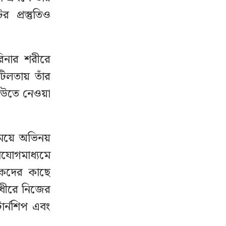
 প্রস্তুতিও
রিনার শরীরে
িলতায় তাঁর
ইউতে নেওয়া
 সময়ে অভিনয়
াযোগমাধ্যমে
্শকদের কাছে
 ধীরে নিজের
ার্নশিপ এবং