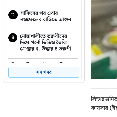
সাকিবের পর এবার
৩
নওফেলের বাড়িতে আগুন
নোয়াখালীতে তরুণীদের
৪
দিয়ে পর্নো ভিডিও তৈরি:
গ্রেপ্তার ৫, উদ্ধার ৪ তরুণী
গাজীপুরে পৌর আ.লীগের
৫
সাবেক সভাপতি গ্রেপ্তার
সব খবর
শেখ হাসিনাকে বাংলাদেশের
৬
হাতে তুলে দেবে ভারত,
লিভারজনিত
প্রত্যাশা জামায়াতের
কায়সার (ইন্