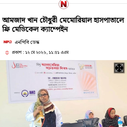
হাসিনার পতনের পর দীর্ঘদিন দেশেই
আমজাদ খান চৌধুরী মেমোরিয়াল হাসপাতালে
ছিলেন ছাত্রলীগের সাদ্দাম
ফ্রি মেডিকেল ক্যাম্পেইন
এনপিবি ডেস্ক
গণঅভ্যুত্থানের সঙ্গে প্রথম বেইমানি
করেছেন জামায়াত আমির: রাশেদ খাঁন
প্রকাশ : ১২ মে ২০২৬, ১১:৫১ এএম
সরকারি চাকরিজীবীদের জন্য সুখবর,
আগস্টে টানা ৪ দিনের ছুটি
মেসিকে মেরে ফেলার ষড়যন্ত্র, বেরিয়ে
এল ভয়াবহ সব তথ্য