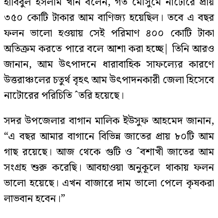
হাবিবুল ইসলাম খান বলেন, গত মৌসুমে নাটোরে প্রায়
৩৫০ কোটি টাকার আম বাণিজ্য হয়েছিল। তবে এ বছর
ফলন ভালো হওয়ায় সেই পরিমাণ ৪০০ কোটি টাকা
অতিক্রম করতে পারে বলে আশা করা হচ্ছে| তিনি আরও
জানান, আম উৎপাদনে ধারাবাহিক সাফল্যের কারণে
উত্তরাঞ্চলের চতুর্থ বৃহৎ আম উৎপাদনকারী জেলা হিসেবে
নাটোরের পরিচিতি ˆতরি হয়েছে।
সদর উপজেলার বাগান মালিক ইউসুফ আহমেদ জানান,
“এ বছর আমার বাগানে বিভিন্ন জাতের প্রায় ৮০টি আম
গাছ রয়েছে। আজ থেকে গুটি ও ˆবশাখী জাতের আম
সংগ্রহ শুরু করেছি। আবহাওয়া অনুকূলে থাকায় ফলন
ভালো হয়েছে। এখন বাজারে দাম ভালো পেলে কৃষকরা
লাভবান হবেন।”