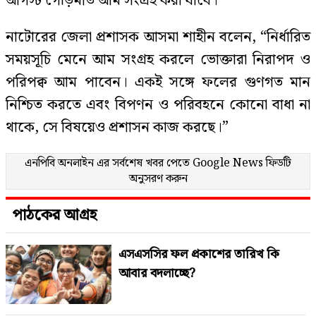
আগস্ট গৌড়মতি আম সংগ্রহ করা যাবে।
নাটোরের জেলা প্রশাসক আসমা শাহীন বলেন, “নির্ধারিত
সময়সূচি মেনে আম সংগ্রহ করলে ভোক্তারা নিরাপদ ও
পরিপক্ব আম পাবেন। একই সঙ্গে ফলের গুণগত মান
নিশ্চিত করতে এবং বিপণন ও পরিবহনে কোনো বাধা না
থাকে, সে বিষয়েও প্রশাসন কাজ করছে।”
এনপিবি অনলাইন এর সর্বশেষ খবর পেতে
Google News
ফিডটি
অনুসরণ করুন
পাঠকের আগ্রহ
এসএসসির ফল প্রকাশের তারিখ কি
আবার বদলাচ্ছে?