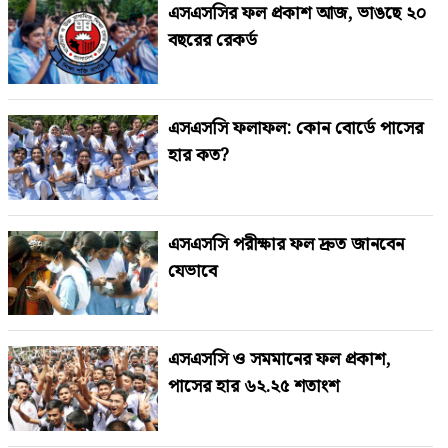
এসএসসির ফল প্রকাশ আজ, ভাঙছে ২০
বছরের রেকর্ড
এসএসসি ফলাফল: কোন বোর্ডে পাসের
হার কত?
এসএসসি পরীক্ষার ফল দ্রুত জানবেন
যেভাবে
এসএসসি ও সমমানের ফল প্রকাশ,
পাসের হার ৬২.২৫ শতাংশ