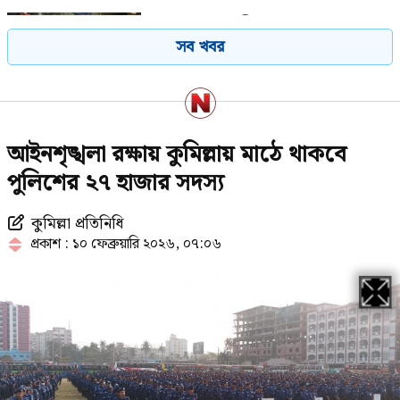
মধ্যরাতে রাজধানীতে ভয়াবহ সড়ক
সব খবর
দুর্ঘটনা
সৌদি আরবে আগুনে নিহত ১৬
আইনশৃঙ্খলা রক্ষায় কুমিল্লায় মাঠে থাকবে
বাংলাদেশির পরিচয় জানা গেল
পুলিশের ২৭ হাজার সদস্য
কুমিল্লা প্রতিনিধি
বিশ্ববাজারে ফের বাড়ল জ্বালানি তেলের
প্রকাশ : ১০ ফেব্রুয়ারি ২০২৬, ০৭:০৬
দাম
১৮ লাখ শিক্ষার্থীর অপেক্ষা শেষ হচ্ছে
আজ, ফল জানবেন যেভাবে