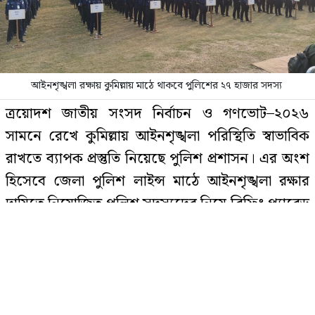
সৌদিতে আগুনে পুড়ে নিহত ১০
বাংলাদেশি একই জেলার
আইনশৃঙ্খলা রক্ষায় কুমিল্লায় মাঠে থাকবে পুলিশের ২৭ হাজার সদস্য
এসএসসি ফলাফল /
জিপিএ-৫ এক লাখ
ত্রয়োদশ জাতীয় সংসদ নির্বাচন ও গণভোট–২০২৬
১৬ হাজার ৬৭৬, কোন বোর্ডে কত?
সামনে রেখে কুমিল্লায় আইনশৃঙ্খলা পরিস্থিতি স্বাভাবিক
রাখতে ব্যাপক প্রস্তুতি নিয়েছে পুলিশ প্রশাসন। এর অংশ
হিসেবে জেলা পুলিশ লাইন্স মাঠে আইনশৃঙ্খলা রক্ষার
সাত সপ্তাহ পর কমল স্বর্ণের দাম
দায়িত্বে নিয়োজিত পুলিশ সদস্যদের নিয়ে ব্রিফিং প্যারেড
অনুষ্ঠিত হয়েছে।
মঙ্গলবার (১০ ফেব্রুয়ারি) বিকেলে আয়োজিত এই ব্রিফিং
ডিএমপির মোহাম্মদপুর ও চকবাজার
প্যারেডে সভাপতিত্ব করেন কুমিল্লার জেলা পুলিশ সুপার
থানার ওসি বদলি
মো. আনিসুজ্জামান। তিনি বলেন, আসন্ন নির্বাচনে জেলার