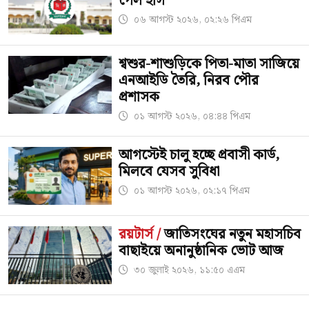
পেল ইসি
০৬ আগস্ট ২০২৬, ০২:২৬ পিএম
শ্বশুর-শাশুড়িকে পিতা-মাতা সাজিয়ে
এনআইডি তৈরি, নিরব পৌর
প্রশাসক
০১ আগস্ট ২০২৬, ০৪:৪৪ পিএম
আগস্টেই চালু হচ্ছে প্রবাসী কার্ড,
মিলবে যেসব সুবিধা
০১ আগস্ট ২০২৬, ০২:১৭ পিএম
রয়টার্স /
জাতিসংঘের নতুন মহাসচিব
বাছাইয়ে অনানুষ্ঠানিক ভোট আজ
৩০ জুলাই ২০২৬, ১১:৫০ এএম