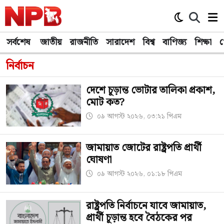
সর্বশেষ
জাতীয়
রাজনীতি
সারাদেশ
বিশ্ব
বাণিজ্য
শিক্ষা
খ
নির্বাচন
দেশে চূড়ান্ত ভোটার তালিকা প্রকাশ,
মোট কত?
০৯ আগস্ট ২০২৬, ০৩:২১ পিএম
জামায়াত জোটের রাষ্ট্রপতি প্রার্থী
ঘোষণা
০৯ আগস্ট ২০২৬, ০১:১৮ পিএম
রাষ্ট্রপতি নির্বাচনে যাবে জামায়াত,
প্রার্থী চূড়ান্ত হবে বৈঠকের পর