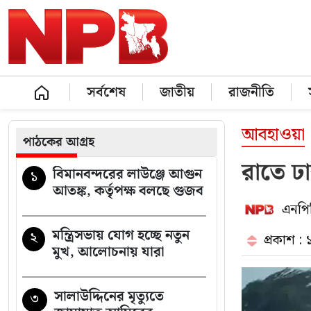
সর্বশেষ
জাতীয়
রাজনীতি
আবহাওয়া
পাঠকের আগ্রহ
রাতে ঢ
বিমানবন্দরের লাউঞ্জে আগুন
১
আতঙ্ক, কর্তৃপক্ষ বলছে গুজব
এনপিব
মন্ত্রিসভায় যোগ হচ্ছে নতুন
২
প্রকাশ :
মুখ, আলোচনায় যারা
সালাউদ্দিনের মৃত্যুতে
৩