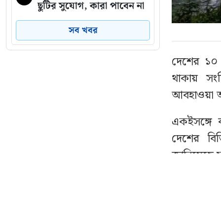
ছুটির সুযোগ, কারা পাবেন না
সব খবর
যে ৩ উপায়ে জানা যাবে
৬
এসএসসির ফল
দেশের ১০ 
থাকায় সংশ
দেশের বাজারে আজ যে
৭
দামে বিক্রি হচ্ছে স্বর্ণ
আবহাওয়া অ
একইসঙ্গে ব
মেসিকে মেরে ফেলার
৮
ষড়যন্ত্র, বেরিয়ে এল ভয়াবহ
দেশের বিভ
সব তথ্য
জানিয়েছে সং
দেশে স্বর্ণের দামে বড় লাফ,
৯
বৃহস্পতিবা
ভরিতে বাড়ল কত?
নদীবন্দরগু
পাবনা, বগু