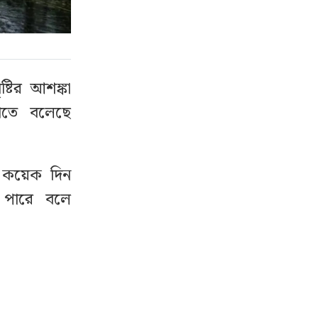
টির আশঙ্কা
খাতে বলেছে
মী কয়েক দিন
ে পারে বলে
 অভ্যন্তরীণ
র, রাজশাহী,
অঞ্চলের ওপর