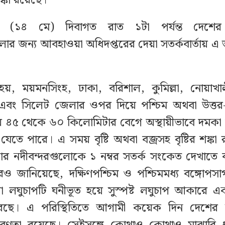
ঙ্কা রয়েছে।
ার (১৪ মে) দিবাগত রাত ১টা পর্যন্ত দেশের 
লোর জন্য আবহাওয়া অধিদপ্তরের দেয়া সতর্কবার্তায় এ 
, ময়মনসিংহ, ঢাকা, বরিশাল, কুমিল্লা, নোয়াখালী,
 এবং সিলেট জেলার ওপর দিয়ে পশ্চিম অথবা উত্তর-
ায় ৪৫ থেকে ৬০ কিলোমিটার বেগে অস্থায়ীভাবে দমক
যেতে পারে। এ সময় বৃষ্টি অথবা বজ্রসহ বৃষ্টির শঙ্কা
র নদীবন্দরগুলোকে ১ নম্বর সতর্ক সংকেত দেখাতে 
রও জানিয়েছে, দক্ষিণপশ্চিম ও পশ্চিমমধ্য বঙ্গোপ
রা লঘুচাপটি ঘনীভূত হয়ে সুস্পষ্ট লঘুচাপ আকারে 
করছে। এ পরিস্থিতিতে আগামী কয়েক দিন দেশের 