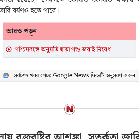
 প্রবণতা রয়েছে। সেইসঙ্গে কোথাও কোথাও মাঝারি 
ারি বর্ষণও হতে পারে।
আরও পড়ুন
পশ্চিমবঙ্গে অনুমতি ছাড়া পশু জবাই নিষেধ
সর্বশেষ খবর পেতে
Google News
ফিডটি অনুসরণ করুন
য় বজ্রবৃষ্টির আশঙ্কা, সতর্কতা জার