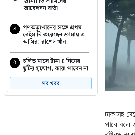
জামায়াত আমিরের
আবেগঘন বার্তা
গণঅভ্যুত্থানের সঙ্গে প্রথম
৪
বেইমানি করেছেন জামায়াত
আমির: রাশেদ খাঁন
চলিত মাসে টানা ৪ দিনের
৫
ছুটির সুযোগ, কারা পাবেন না
সব খবর
যে ৩ উপায়ে জানা যাবে
৬
এসএসসির ফল
ঢাকাসহ দে
দেশের বাজারে আজ যে
৭
দামে বিক্রি হচ্ছে স্বর্ণ
পারে বলে জ