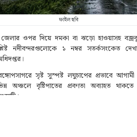
ফাইল ছবি
জেলার ওপর দিয়ে দমকা বা ঝড়ো হাওয়াসহ বজ্রবৃষ্
্লিষ্ট নদীবন্দরগুলোকে ১ নম্বর সতর্কসংকেত দে
ধিদপ্তর।
ঙ্গোপসাগরে সৃষ্ট সুস্পষ্ট লঘুচাপের প্রভাবে আগা
িন্ন অঞ্চলে বৃষ্টিপাতের প্রবণতা অব্যাহত থাকত
স্থাটি।
র (১৪ মে) ভোর ৫টা থেকে দুপুর ১টা পর্যন্ত দেশের
লোর জন্য দেওয়া পূর্বাভাসে বলা হয়, রংপুর, দিনাজপু
ড়া, টাঙ্গাইল, ময়মনসিংহ, ঢাকা, কুমিল্লা ও সিলেট 