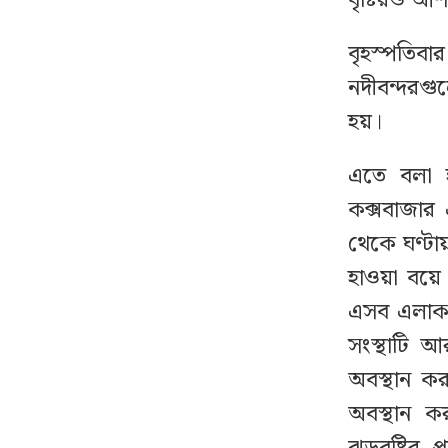
বৃষ্টিরও আশ
মেসিকে মেরে ফেলার
৮
ষড়যন্ত্র, বেরিয়ে এল ভয়াবহ
বৃহস্পতিব
সব তথ্য
নদীবন্দরগু
হয়।
দেশে স্বর্ণের দামে বড় লাফ,
৯
ভরিতে বাড়ল কত?
এতে বলা হয়
কক্সবাজার
বঙ্গোপসাগরে নিম্নচাপের
১০
থেকে ঘণ্ট
আশঙ্কা, প্লাবিত হতে পারে
১০ জেলা
হাওয়া বয়ে 
এসব এলাকা
ইয়েমেনে হুথিদের হামলায়
১১
সংস্থাটি আ
নিহত ৫৮ সেনা
অবস্থান ক
অবস্থান 
নাশকতার পরিকল্পনা
১২
করছেন হাসিনা