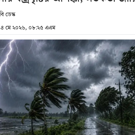
ি ডেস্ক
 ১৪ মে ২০২৬, ০৮:২৫ এএম