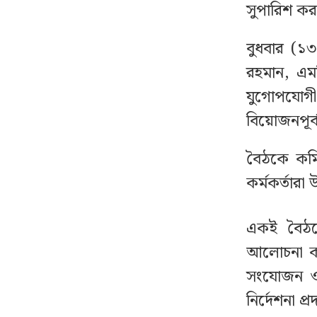
সুপারিশ কর
পাকিস্তানে থানায় তরুণীকে
৭
ধর্ষণ, একযোগে ৭৮ পুলিশ
বুধবার (১৩
সদস্যকে বরখাস্ত
রহমান, এম
যুগোপযোগ
একযোগে ৪ মন্ত্রণালয়ে নতুন
৮
সচিব, ২ জনের পদোন্নতি
বিয়োজনপূর্ব
বৈঠকে কমি
রাষ্ট্রপতি নির্বাচনে চূড়ান্ত
৯
ভোটার তালিকায় নির্বাচিত
কর্মকর্তারা
যারা
একই বৈঠকে
কাছ থেকে সূর্যের সবচেয়ে
১০
আলোচনা কর
নিখুঁত ছবি প্রকাশ
সংযোজন ও প
নির্দেশনা প
বাসায় অগ্নিকাণ্ডের ঘটনায়
১১