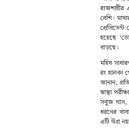
রাজশাহীর 
কাছ থেকে সূর্যের সবচেয়ে
১০
নিখুঁত ছবি প্রকাশ
বেশি। মাথা
প্রেসিডেন্
বাসায় অগ্নিকাণ্ডের ঘটনায়
১১
হয়েছে ‘ডো
আইসিইউতে পাকিস্তান
বাড়ছে।
হাইকমিশনার
মহিষ সাধা
বিএনপির নারী এমপিকে
১২
রং হালকা গ
আইনি নোটিশ দিলেন
আসিফ মাহমুদ
জানান, প্র
স্বাস্থ্য প
‘বাসা থেকে সরিয়ে ফেলা
১৩
সবুজ ঘাস, 
হয়েছে জুলাইয়ে শহীদ রিয়া
ধরনের খাব
গোপের স্মৃতিচিহ্ন’
এটি উগ্র নয