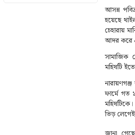
নেই
আসন্ন পবিত
বিটিভির মহাপরিচালক
২০
হয়েছে থাইল
হলেন কাজী জেসিন
মধ্যরাতে জুলাই নিয়ে
৬
চেহারায় মার্
নাহিদের আবেগঘন বার্তা
আদর করে এর
পাকিস্তানে থানায় তরুণীকে
৭
সামাজিক য
ধর্ষণ, একযোগে ৭৮ পুলিশ
সদস্যকে বরখাস্ত
মহিষটি ইতো
নারায়ণগঞ্জ
একযোগে ৪ মন্ত্রণালয়ে নতুন
৮
সচিব, ২ জনের পদোন্নতি
ফার্মে গত 
মহিষটিকে। 
রাষ্ট্রপতি নির্বাচনে চূড়ান্ত
৯
ভিড় লেগে
ভোটার তালিকায় নির্বাচিত
যারা
জানা গেছে