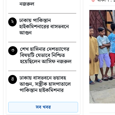
প্রকাশ :
অতিরিক্ত পুলিশ মোতায়েন
নজরুল
ভারতকে হুঁশিয়ারি দিলেন
১৬
ঢাকায় পাকিস্তান
২
পররাষ্ট্র প্রতিমন্ত্রী
হাইকমিশনারের বাসভবনে
আগুন
একাই পরিচালনা করেন
১৭
অনলাইন জুয়ার ৩৮ অ্যাপ,
শেখ হাসিনার দেশত্যাগের
৩
ডিবির অভিযানে গ্রেপ্তার
বিষয়টি যেভাবে নিশ্চিত
হয়েছিলেন আসিফ নজরুল
ডিএমপির ১২ ঊর্ধ্বতন
১৮
কর্মকর্তাকে বদলি
ঢাকায় বাসভবনে ভয়াবহ
৪
আগুন, সস্ত্রীক হাসপাতালে
পাকিস্তান হাইকমিশনার
সোশ্যাল ইসলামী ব্যাংক
১৯
থেকে প্রশাসকসহ ৫
বাংলাদেশ ব্যাংক
বিমানবন্দরে কড়াকড়ি,
৫
সব খবর
কর্মকর্তাকে প্রত্যাহার
ভিআইপি পরিচয়েও রেহাই