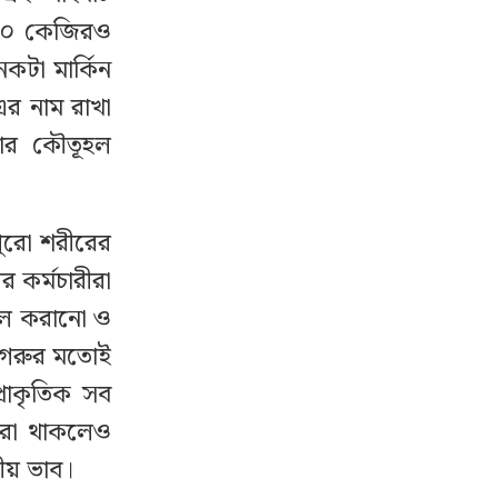
৭০০ কেজিরও
কটা মার্কিন
এর নাম রাখা
বার কৌতূহল
ুরো শরীরের
 কর্মচারীরা
োসল করানো ও
শি গরুর মতোই
্রাকৃতিক সব
ভরা থাকলেও
ীয় ভাব।