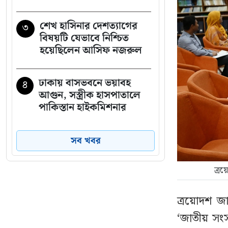
শেখ হাসিনার দেশত্যাগের
৩
বিষয়টি যেভাবে নিশ্চিত
হয়েছিলেন আসিফ নজরুল
ঢাকায় বাসভবনে ভয়াবহ
৪
আগুন, সস্ত্রীক হাসপাতালে
পাকিস্তান হাইকমিশনার
বিমানবন্দরে কড়াকড়ি,
৫
সব খবর
ভিআইপি পরিচয়েও রেহাই
নেই
ত্র
মধ্যরাতে জুলাই নিয়ে
৬
ত্রয়োদশ জা
নাহিদের আবেগঘন বার্তা
‘জাতীয় সংস