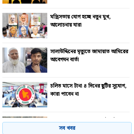
মন্ত্রিসভায় যোগ হচ্ছে নতুন মুখ,
আলোচনায় যারা
সালাউদ্দিনের মৃত্যুতে জামায়াত আমিরের
আবেগঘন বার্তা
চলিত মাসে টানা ৪ দিনের ছুটির সুযোগ,
কারা পাবেন না
গণঅভ্যুত্থানের সঙ্গে প্রথম বেইমানি
সব খবর
করেছেন জামায়াত আমির: রাশেদ খাঁন