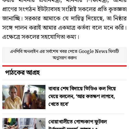
করায় মাননীয় প্রধানমন্ত্রী, মাননীয় শিক্ষামন্ত্রী, আমার
প্রাণের সংগঠন ইউট্যাবসহ সংশ্লিষ্ট সকলের প্রতি কৃতজ্ঞতা
জানাচ্ছি। সরকার আমাকে যে দায়িত্ব দিয়েছে, তা নিষ্ঠার
সঙ্গে পালন করাই আমার একমাত্র কর্তব্য বলে মনে করি।
এক্ষেত্রে সকলের সহযোগিতা কম্য।
এনপিবি অনলাইন এর সর্বশেষ খবর পেতে
Google News
ফিডটি
অনুসরণ করুন
পাঠকের আগ্রহ
বাবার শেষ বিদায়ে ভিডিও কল দিয়ে
মেয়ে বললেন, ‘আর কতক্ষণ লাগবে,
খেতে হবে’
নোয়াখালীতে গোল্ডকাপ ফুটবল