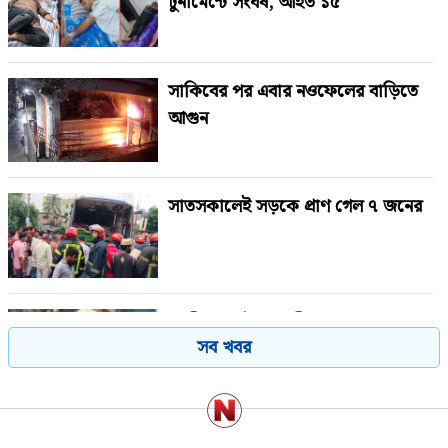
টুর্নামেন্টে সংঘর্ষ, আহত ১৫
সাকিবের পর এবার নওফেলের বাড়িতে
আগুন
সাতসকালেই সড়কে প্রাণ গেল ৭ জনের
গাজীপুরে পৌর আ.লীগের সাবেক
সব খবর
সভাপতি গ্রেপ্তার
২৩তম রাষ্ট্রপতি নিয়ে আলোচনায় যেসব