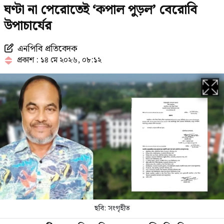
ঘণ্টা না পেরোতেই ‘কপাল পুড়ল’ বেরোবি
নাম
উপাচার্যের
এনপিবি প্রতিবেদক
চলতি মাসে ফের টানা ৪ দিনের ছুটির
প্রকাশ : ১৪ মে ২০২৬, ০৮:১২
সুযোগ
যে ৩ ব্যাংকে যাবে ফ্যামিলি কার্ডের
টাকা, বিতরণ কবে
থাইল্যান্ডে স্কুলে ঢুকে গোলাগুলি, নিহত
৭
ছবি: সংগৃহীত