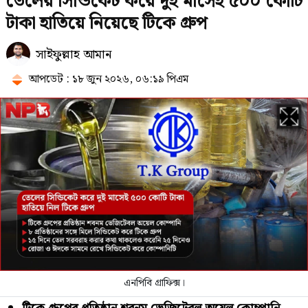
তেলের সিন্ডিকেট করে দুই মাসেই ৫০০ কোটি
টাকা হাতিয়ে নিয়েছে টিকে গ্রুপ
সাইফুল্লাহ আমান
শেখ হাসিনার সঙ্গে পালানোর সময়
যেভাবে ফ্লাইট মিস সালমান এফ
আপডেট : ১৮ জুন ২০২৬, ০৬:১৯ পিএম
রহমানের
শেখ পরিবারের সদস্য ও নিকটাত্মীয়রা
কে কোন দেশে আছেন
স্থানীয় সরকার নির্বাচনের সময় জানালেন
প্রতিমন্ত্রী
এনপিবি গ্রাফিক্স।
রাষ্ট্রপতি নির্বাচনের তফসিল ঘোষণা