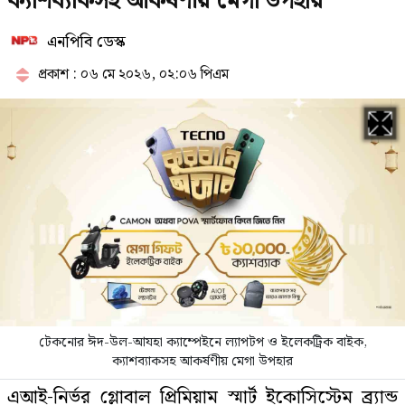
ক্যাশব্যাকসহ আকর্ষণীয় মেগা উপহার
এনপিবি ডেস্ক
স্কুলছাত্রীকে লাথির ভিডিও ভাইরাল,
ভুক্তভোগী দুই শিক্ষার্থীকেই টিসি
প্রকাশ : ০৬ মে ২০২৬, ০২:০৬ পিএম
মন্ত্রিসভায় যোগ হচ্ছে নতুন মুখ,
আলোচনায় যারা
উসকানিমূলক অপপ্রচার নিয়ে পুলিশের
সতর্কবার্তা
টেকনোর ঈদ-উল-আযহা ক্যাম্পেইনে ল্যাপটপ ও ইলেকট্রিক বাইক,
যে ৩ উপায়ে জানা যাবে এসএসসির ফল
ক্যাশব্যাকসহ আকর্ষণীয় মেগা উপহার
এআই-নির্ভর গ্লোবাল প্রিমিয়াম স্মার্ট ইকোসিস্টেম ব্র্যান্ড