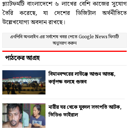
প্ল্যাটফর্মটি বাংলাদেশে ৬ লাখের বেশি কাজের সুযোগ
তৈরি করেছে, যা দেশের ডিজিটাল অর্থনীতিতে
উল্লেখযোগ্য অবদান রাখছে।
এনপিবি অনলাইন এর সর্বশেষ খবর পেতে
Google News
ফিডটি
অনুসরণ করুন
পাঠকের আগ্রহ
বিমানবন্দরের লাউঞ্জে আগুন আতঙ্ক,
কর্তৃপক্ষ বলছে গুজব
নারীর ঘর থেকে যুবদল সভাপতি আটক,
ভিডিও ভাইরাল