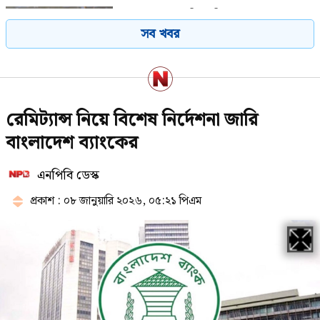
সুখবর পেলেন বিএনপির ৬ নেতা
সব খবর
শেখ হাসিনার সঙ্গে পালানোর সময়
রেমিট্যান্স নিয়ে বিশেষ নির্দেশনা জারি
যেভাবে ফ্লাইট মিস সালমান এফ
রহমানের
বাংলাদেশ ব্যাংকের
এনপিবি ডেস্ক
স্থানীয় সরকার নির্বাচনের সময় জানালেন
প্রতিমন্ত্রী
প্রকাশ : ০৮ জানুয়ারি ২০২৬, ০৫:২১ পিএম
শেখ হাসিনার দেশত্যাগের বিষয়টি
যেভাবে নিশ্চিত হয়েছিলেন আসিফ
নজরুল