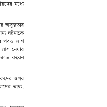
য়দের মধ্যে
ের অসুস্থতার
ান্য ঘটনাকে
লার পরও লাশ
 লাশ নেয়ার
্ষোভ করেন
িৎসকদের ওপর
াদের ভাষ্য,