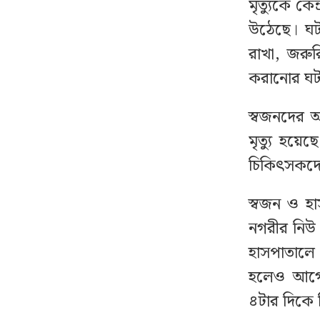
আছেন
মৃত্যুকে ক
উঠেছে। ঘট
আজ থেকে সবার জন্য
৮
রাখা, জরুর
উন্মুক্ত জুলাই স্মৃতি জাদুঘর
করানোর ঘটন
বাংলাদেশি কর্মীদের আকামা
৯
স্বজনদের 
নিয়ে বড় সুখবর দিল সৌদি
মৃত্যু হয়ে
সরকার
চিকিৎসকদে
আলোচিত সেই ডকুমেন্টারি
১০
স্বজন ও হা
নিয়ে মুখ খুললেন
ফখরুলকন্যা
নগরীর নিউ 
হাসপাতালে
৫ম শ্রেণির ছাত্রীকে সংঘবদ্ধ
১১
হলেও আগে ভ
ধর্ষণের পর ভিডিও ধারণ,
৪টার দিকে 
গ্রেপ্তার ৩