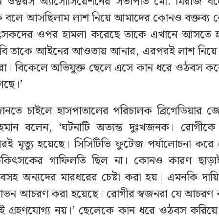
ার্ন ডক্টরস অ্যাসোসিয়েশনের সভাপতি মো. মিরাজ 
 বলে আসছিলাম লাশ নিয়ে আমাদের কোনও বক্তব্য ন
িকিৎসকদের ওপর হামলা করেছে তাকে এখানে আসতে হ
বি তাকে আইনের আওতায় আনার, এরপরই লাশ নিয়ে
া। বিকেলে অভিযুক্ত ছেলে এসে কান ধরে ওঠবস করে 
েছে।’
ানতে চাইলে হাসপাতালের পরিচালক ব্রিগেডিয়ার জ
মান বলেন, ‘ঘটনাটি অত্যন্ত দুঃখজনক। রোগীকে
 মৃত্যু হয়েছে। সিসিটিভি ফুটেজ পর্যালোচনা করে
 চিকিৎসকের গাফিলতি ছিল না। কোনও কারণ ছাড়
বসহ অন্যদের মারধরের চেষ্টা করা হয়। এমনকি দায়িত্
োভন আচরণ করা হয়েছে। রোগীর স্বজনরা যে আচরণ 
 গ্রহণযোগ্য নয়।’ ছেলেকে কান ধরে ওঠবস করিয়ে