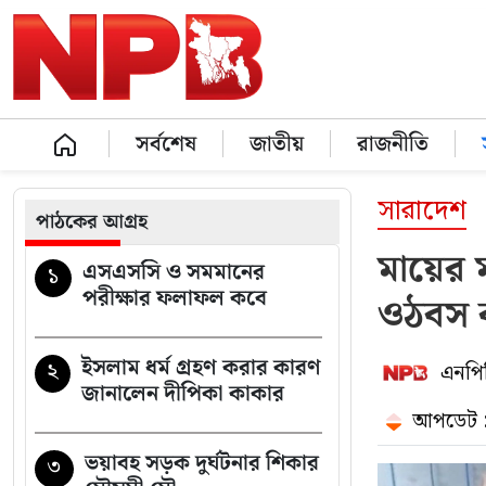
সর্বশেষ
জাতীয়
রাজনীতি
সারাদেশ
পাঠকের আগ্রহ
মায়ের 
এসএসসি ও সমমানের
১
পরীক্ষার ফলাফল কবে
ওঠবস 
ইসলাম ধর্ম গ্রহণ করার কারণ
২
এনপিব
জানালেন দীপিকা কাকার
আপডেট :
ভয়াবহ সড়ক দুর্ঘটনার শিকার
৩