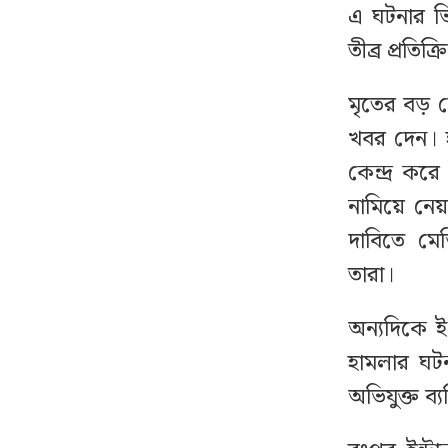
এ ঘটনার ভ
ঘেরাও করে সাক্ষাৎ মিলল
১৬
না কারো, সচিবালয়
তীব্র প্রতিক
ছাড়লেন ১১ দলের নেতারা
মৃতের বড় ছে
লাফিয়ে বাড়ছে সোনা ও
১৭
খবর দেন। হ
রুপার দাম, নেপথ্যে কী?
কেন্দ্র কর
নামিয়ে নে
দেশের বাজারে আজ যে
১৮
দাবিতে ম
দামে বিক্রি হচ্ছে স্বর্ণ
তারা।
বাংলাদেশের বিপক্ষে মাঠে
১৯
অন্যদিকে ই
নামছেন সাকিব
হামলার ঘটন
অভিযুক্ত ব্
মহেশখালী থেকে জাতীয়
২০
গ্রিডে গ্যাস সরবরাহ শুরু