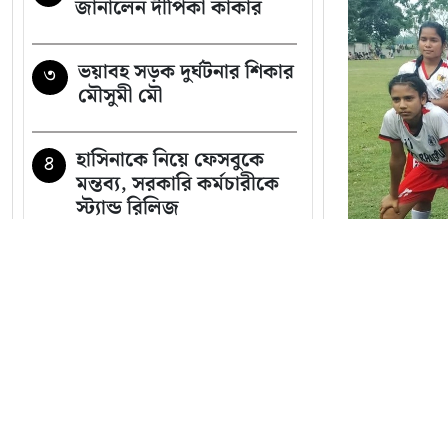
জানালেন দীপিকা কাকার
ভয়াবহ সড়ক দুর্ঘটনার শিকার
৩
মৌসুমী মৌ
হাসিনাকে নিয়ে ফেসবুকে
৪
মন্তব্য, সরকারি কর্মচারীকে
স্ট্যান্ড রিলিজ
সেদিন কী ঘটেছিল
৫
আর্জেন্টিনার ড্রেসিংরুমে?
ফাঁস করলেন ক্রীড়া সাংবাদিক
রেনজো
সব খবর
জেএফএ অনূর
রাষ্ট্রপতি নির্বাচনের তফসিল
৬
ঘোষণা
বাছাই টুর্