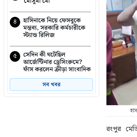
মৌসুমী মৌ
হাসিনাকে নিয়ে ফেসবুকে
৪
মন্তব্য, সরকারি কর্মচারীকে
স্ট্যান্ড রিলিজ
সেদিন কী ঘটেছিল
৫
আর্জেন্টিনার ড্রেসিংরুমে?
ফাঁস করলেন ক্রীড়া সাংবাদিক
রেনজো
সব খবর
রাষ্ট্রপতি নির্বাচনের তফসিল
৬
ঘোষণা
হাস
শেখ পরিবারের সদস্য ও
৭
রংপুর মে
নিকটাত্মীয়রা কে কোন দেশে