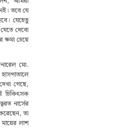
বলেন, ‘আমরা
েই। তবে যে
বে। যেহেতু
 যেতে দেবো
ক্ষমা চেয়ে
েনারেল মো.
 হাসপাতালে
 দেখা গেছে,
াই চিকিৎসক
বরত নার্সের
করেছেন, তা
 মায়ের লাশ