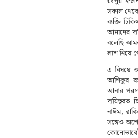
রংপুর ইন্ট
সকাল থেকে
ব্যক্তি চ
আমাদের দা
বলেছি আমর
লাশ নিয়ে গ
এ বিষয়ে জ
আশিকুর রহ
আনার পরপরই
দায়িত্বরত
নাঈম, রাকি
সঙ্গেও অশ
কোনোভাবেই