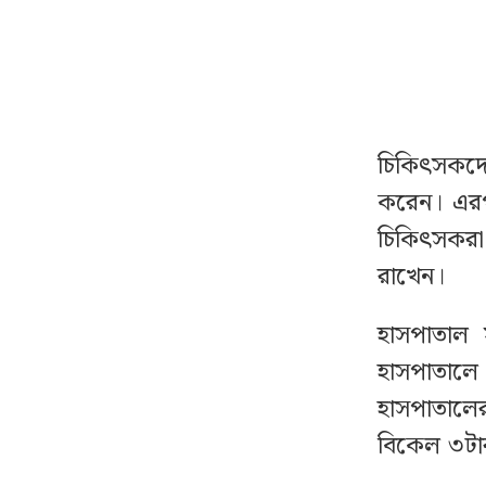
বিশ্ববাজারে আবারও
১২
কমলো জ্বালানি তেলের দাম
শেয়ারবাজারে কারসাজি /
১৩
চিকিৎসকদের
সাকিবসহ ১৫ জনের
বিরুদ্ধে শিগগির চার্জশিট
করেন। এরপর
চিকিৎসকরা 
এবার ৫ প্রজাতির দেশীয়
১৪
রাখেন।
মাছে মিলল
মাইক্রোপ্লাস্টিক, সর্বোচ্চ
হাসপাতাল
কই মাছে
হাসপাতালে
হাসপাতালে
১১ দলীয় জোটের নতুন
১৫
কর্মসূচি ঘোষণা
বিকেল ৩টার