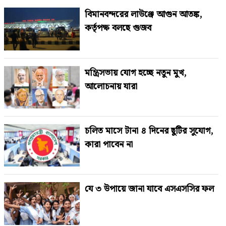
বিমানবন্দরের লাউঞ্জে আগুন আতঙ্ক,
কর্তৃপক্ষ বলছে গুজব
মন্ত্রিসভায় যোগ হচ্ছে নতুন মুখ,
আলোচনায় যারা
চলিত মাসে টানা ৪ দিনের ছুটির সুযোগ,
কারা পাবেন না
যে ৩ উপায়ে জানা যাবে এসএসসির ফল