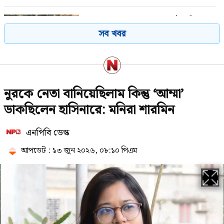
গণঅভ্যুত্থানের সঙ্গে প্রথম বেইমানি
সব খবর
করেছেন জামায়াত আমির: রাশেদ খাঁন
দেশের বাজারে আজ যে দামে বিক্রি
নুরকে নেতা বানিয়েছিলাম কিন্তু ‘আম্মা’
হচ্ছে স্বর্ণ
ডাকছিলেন হাসিনারে: মনিরা শারমিন
এনপিবি ডেস্ক
ইয়েমেনে হুথিদের হামলায় নিহত ৫৮
সেনা
আপডেট : ১৩ জুন ২০২৬, ০৮:১০ পিএম
বঙ্গোপসাগরে নিম্নচাপের আশঙ্কা, প্লাবিত
হতে পারে ১০ জেলা