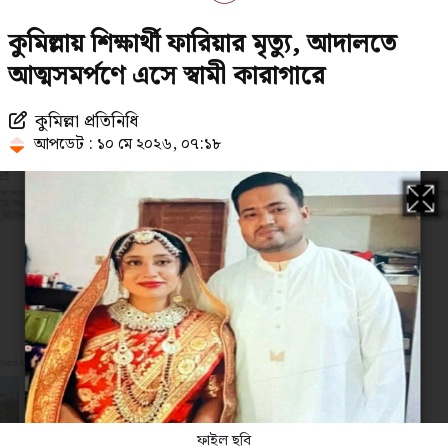
২৩তম রাষ্ট্রপতি নিয়ে আলোচনায় যেসব
কুমিল্লায় শিক্ষার্থী ফারিয়ার মৃত্যু, আদালতে
নাম
আত্মসমর্পণে এসে স্বামী কারাগারে
কুমিল্লা প্রতিনিধি
নাটোরে পর্যটনমন্ত্রীকে দুইবার ধাক্কা,
আপডেট : ১০ মে ২০২৬, ০৭:১৮
পিস্তলসহ যুবক আটক
রাষ্ট্রপতি হওয়ার প্রস্তাব পাননি ড. ইউনূস
চলতি মাসে ফের টানা ৪ দিনের ছুটির
সুযোগ
ফাইল ছবি