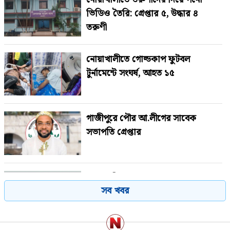
ভিডিও তৈরি: গ্রেপ্তার ৫, উদ্ধার ৪
তরুণী
নোয়াখালীতে গোল্ডকাপ ফুটবল
টুর্নামেন্টে সংঘর্ষ, আহত ১৫
গাজীপুরে পৌর আ.লীগের সাবেক
সভাপতি গ্রেপ্তার
শেখ হাসিনাকে বাংলাদেশের হাতে তুলে
সব খবর
দেবে ভারত, প্রত্যাশা জামায়াতের