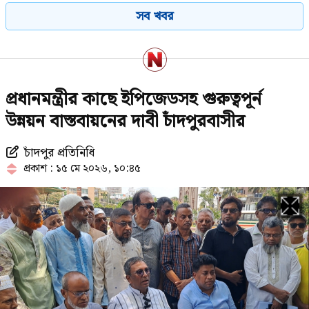
সব খবর
বাসভবনে আগুন
সুখবর পেলেন বিএনপির ৬ নেতা
প্রধানমন্ত্রীর কাছে ইপিজেডসহ গুরুত্বপূর্ন
উন্নয়ন বাস্তবায়নের দাবী চাঁদপুরবাসীর
চাঁদপুর প্রতিনিধি
শেখ হাসিনার সঙ্গে পালানোর সময়
প্রকাশ : ১৫ মে ২০২৬, ১০:৪৫
যেভাবে ফ্লাইট মিস সালমান এফ
রহমানের
স্থানীয় সরকার নির্বাচনের সময় জানালেন
প্রতিমন্ত্রী