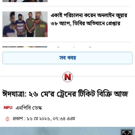
একাই পরিচালনা করেন অনলাইন জুয়ার
৩৮ অ্যাপ, ডিবির অভিযানে গ্রেপ্তার
গাজীপুরে পৌর আ.লীগের সাবেক
সব খবর
সভাপতি গ্রেপ্তার
২৩তম রাষ্ট্রপতি নিয়ে আলোচনায় যেসব
ঈদযাত্রা: ২৬ মে’র ট্রেনের টিকিট বিক্রি আজ
নাম
এনপিবি ডেস্ক
প্রকাশ : ১৬ মে ২০২৬, ০৭:৩৪ এএম
থাইল্যান্ডে স্কুলে ঢুকে গোলাগুলি, নিহত
৭