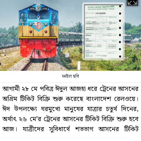
সাকিবের পর এবার নওফেলের বাড়িতে
আগুন
বিশ্ববাজারে আবারও বাড়ল জ্বালানি
তেলের দাম
ফাইল ছবি
আগামী ২৮ মে পবিত্র ঈদুল আজহা ধরে ট্রেনের আসনের
দেশে স্বর্ণের দামে বড় পতন, ভরি কত?
অগ্রিম টিকিট বিক্রি শুরু করেছে বাংলাদেশ রেলওয়ে।
ঈদ উপলক্ষ্যে ঘরমুখো মানুষের যাত্রার চতুর্থ দিনের,
অর্থাৎ ২৬ মে’র ট্রেনের আসনের টিকিট বিক্রি শুরু হবে
আজ। যাত্রীদের সুবিধার্থে শতভাগ আসনের টিকিট
চলতি মাসে ফের টানা ৪ দিনের ছুটির
সুযোগ
অনলাইনে বিক্রি করা হবে।