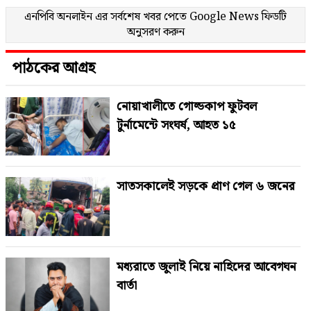
এনপিবি অনলাইন এর সর্বশেষ খবর পেতে
Google News
ফিডটি
অনুসরণ করুন
পাঠকের আগ্রহ
নোয়াখালীতে গোল্ডকাপ ফুটবল
টুর্নামেন্টে সংঘর্ষ, আহত ১৫
সাতসকালেই সড়কে প্রাণ গেল ৬ জনের
মধ্যরাতে জুলাই নিয়ে নাহিদের আবেগঘন
বার্তা