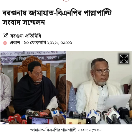
সাকিবের পর এবার নওফেলের বাড়িতে
বরগুনায় জামায়াত-বিএনপির পাল্লাপাল্টি
আগুন
সংবাদ সম্মেলন
বরগুনা প্রতিনিধি
২৩তম রাষ্ট্রপতি নিয়ে আলোচনায় যেসব
প্রকাশ : ১০ ফেব্রুয়ারি ২০২৬, ০৯:০৯
নাম
থাইল্যান্ডে স্কুলে ঢুকে গোলাগুলি, নিহত
৭
চলতি মাসে ফের টানা ৪ দিনের ছুটির
সুযোগ
জামায়াত-বিএনপির পাল্লাপাল্টি সংবাদ সম্মেলন