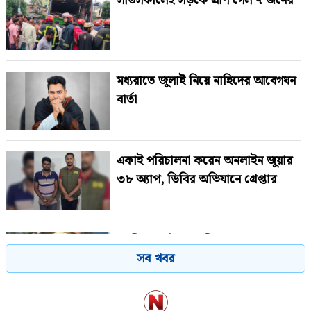
সাতসকালেই সড়কে প্রাণ গেল ৭ জনের
মধ্যরাতে জুলাই নিয়ে নাহিদের আবেগঘন
বার্তা
একাই পরিচালনা করেন অনলাইন জুয়ার
৩৮ অ্যাপ, ডিবির অভিযানে গ্রেপ্তার
গাজীপুরে পৌর আ.লীগের সাবেক
সব খবর
সভাপতি গ্রেপ্তার