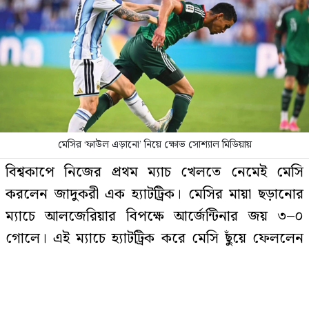
শেখ হাসিনার দেশত্যাগের বিষয়টি
যেভাবে নিশ্চিত হয়েছিলেন আসিফ
নজরুল
ঢাকায় বাসভবনে ভয়াবহ আগুন, সস্ত্রীক
হাসপাতালে পাকিস্তান হাইকমিশনার
মেসির ‘ফাউল এড়ানো’ নিয়ে ক্ষোভ সোশ্যাল মিডিয়ায়
বিমানবন্দরে কড়াকড়ি, ভিআইপি
বিশ্বকাপে নিজের প্রথম ম্যাচ খেলতে নেমেই মেসি
পরিচয়েও রেহাই নেই
করলেন জাদুকরী এক হ্যাটট্রিক। মেসির মায়া ছড়ানোর
ম্যাচে আলজেরিয়ার বিপক্ষে আর্জেন্টিনার জয় ৩–০
গোলে। এই ম্যাচে হ্যাটট্রিক করে মেসি ছুঁয়ে ফেললেন
পাকিস্তানে থানায় তরুণীকে ধর্ষণ,
একযোগে ৭৮ পুলিশ সদস্যকে বরখাস্ত
বিশ্বকাপে মিরোস্লাভ ক্লোসার করা সর্বোচ্চ ১৬ গোলের
রেকর্ড। তবে এই ম্যাচে আর্জেন্টাইন সুপারস্টার লিওনেল
মেসিকে ঘিরে ফাউল সিদ্ধান্ত নিয়ে তীব্র বিতর্ক সৃষ্টি