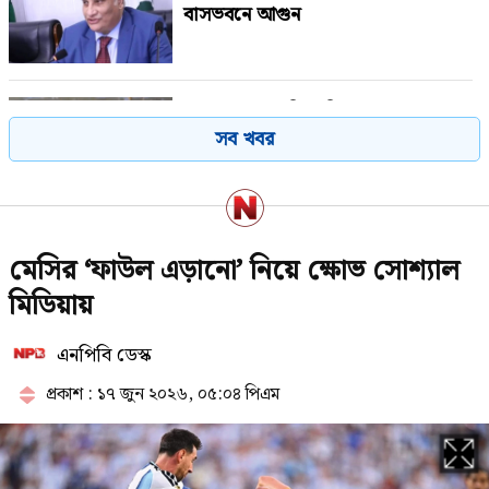
বাসভবনে আগুন
সুখবর পেলেন বিএনপির ৬ নেতা
সব খবর
শেখ হাসিনার সঙ্গে পালানোর সময়
মেসির ‘ফাউল এড়ানো’ নিয়ে ক্ষোভ সোশ্যাল
যেভাবে ফ্লাইট মিস সালমান এফ
রহমানের
মিডিয়ায়
এনপিবি ডেস্ক
স্থানীয় সরকার নির্বাচনের সময় জানালেন
প্রতিমন্ত্রী
প্রকাশ : ১৭ জুন ২০২৬, ০৫:০৪ পিএম