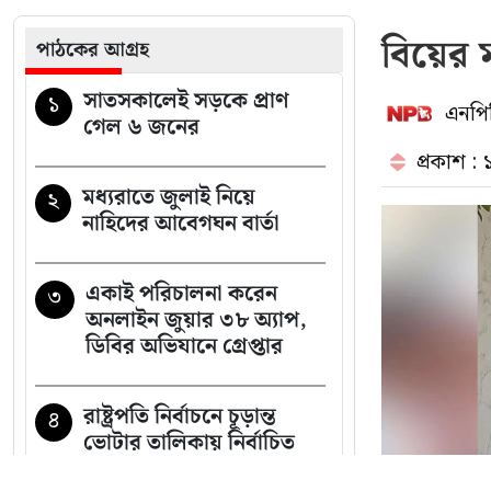
বিয়ের
পাঠকের আগ্রহ
সাতসকালেই সড়কে প্রাণ
১
এনপিব
গেল ৬ জনের
প্রকাশ :
মধ্যরাতে জুলাই নিয়ে
২
নাহিদের আবেগঘন বার্তা
একাই পরিচালনা করেন
৩
অনলাইন জুয়ার ৩৮ অ্যাপ,
ডিবির অভিযানে গ্রেপ্তার
রাষ্ট্রপতি নির্বাচনে চূড়ান্ত
৪
ভোটার তালিকায় নির্বাচিত
যারা