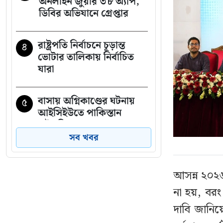
অনলাইন জুয়ার ৩৮ অ্যাপ,
ডিবির অভিযানে গ্রেপ্তার
রাষ্ট্রপতি নির্বাচনে চূড়ান্ত
৪
ভোটার তালিকায় নির্বাচিত
যারা
বাসায় অগ্নিকাণ্ডের ঘটনায়
৫
আইসিইউতে পাকিস্তান
হাইকমিশনার
সব খবর
কাছ থেকে সূর্যের সবচেয়ে
৬
নিখুঁত ছবি প্রকাশ
আসন্ন ২০২
না হয়, বরং
‘বাসা থেকে সরিয়ে ফেলা
৭
দাবি জানিয়
হয়েছে জুলাইয়ে শহীদ রিয়া