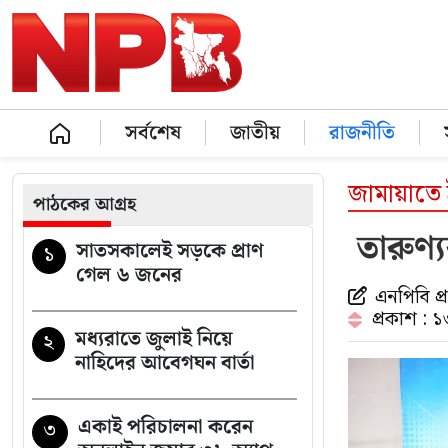
সর্বশেষ
জাতীয়
রাজনীতি
জামায়াতে
পাঠকের আগ্রহ
তারুণ্য
সাতসকালেই সড়কে প্রাণ
১
গেল ৬ জনের
এনপিবি প
প্রকাশ : 
মধ্যরাতে জুলাই নিয়ে
২
নাহিদের আবেগঘন বার্তা
একাই পরিচালনা করেন
৩