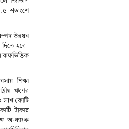
ালে জিডিপি
১.৫ শতাংশে
্পদ উন্নয়ন
ত্ব দিতে হবে।
়াকফভিত্তিক
সায় শিক্ষা
ট্রীয় ঋণের
় ৩ লাখ কোটি
কোটি টাকার
ে অ-ব্যাংক