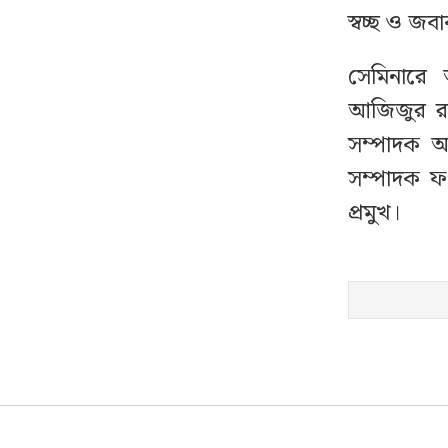
স্বচ্ছ ও জব
সেমিনারে আ
আজিজুর রহম
সম্পাদক আ
সম্পাদক ফ
প্রমুখ।