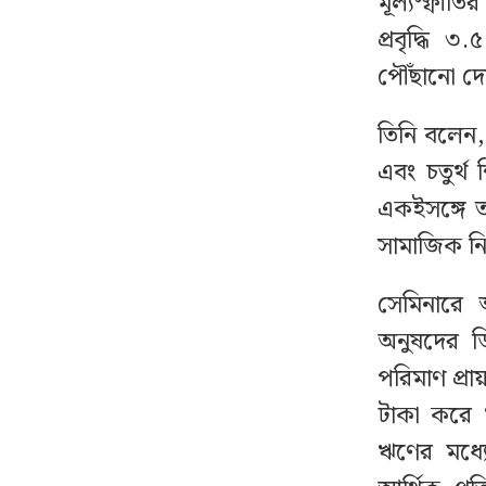
মূল্যস্ফী
নজরদারি, আসছে নতুন
প্রবৃদ্ধি
নীতিমালা
পৌঁছানো দেশ
একযোগে আওয়ামী লীগের
১৩
তিনি বলেন,
৮ নেতার পদত্যাগ
এবং চতুর্থ শ
একইসঙ্গে ত
যেসব জেলায় ৬০ কিমি
১৪
বেগে ঝড়ের শঙ্কা
সামাজিক ন
সেমিনারে আ
সাকিবের পর এবার
১৫
নওফেলের বাড়িতে আগুন
অনুষদের ডি
পরিমাণ প্রা
বিএনপি নেতাকে লক্ষ্য করে
১৬
টাকা করে 
গুলি, লাগল সহযোগীর
ঋণের মধ্য
বুকে