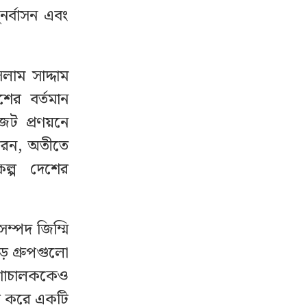
র্বাসন এবং
লাম সাদ্দাম
ের বর্তমান
েট প্রণয়নে
করেন, অতীতে
রকল্প দেশের
ম্পদ জিম্মি
় গ্রুপগুলো
কশাচালককেও
্ধ করে একটি