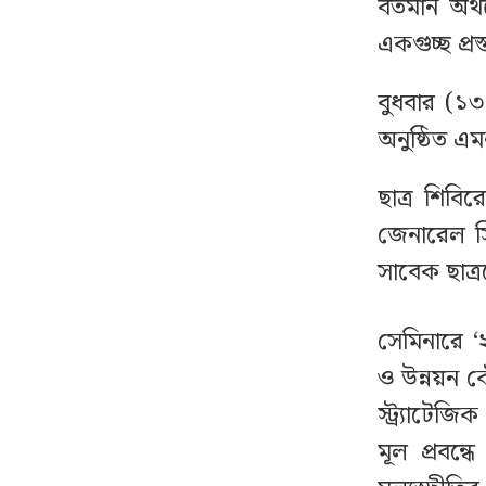
গোপের স্মৃতিচিহ্ন’
বর্তমান অর
একগুচ্ছ প্র
বিটিভির মহাপরিচালক হলেন
৮
কাজী জেসিন
বুধবার (১৩ 
অনুষ্ঠিত এম
নেতাকর্মীদের জন্য যুবদলের
৯
বিশেষ সতর্কবার্তা
ছাত্র শিবি
জেনারেল সিব
বাংলাদেশে আইএসআই-
১০
সাবেক ছাত্
সংশ্লিষ্ট অভিযোগে মুখ
খুলল পাকিস্তান
সেমিনারে ‘
ও উন্নয়ন ক
ভারী বৃষ্টি নিয়ে যে বার্তা দিল
১১
আবহাওয়া অফিস
স্ট্র্যাটেজ
মূল প্রবন্ধ
স্বর্ণ ক্রয়-বিক্রয়ে কঠোর
১২