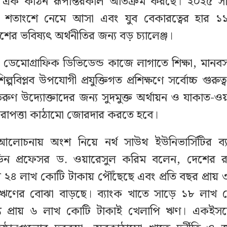
তির এক কঠিন রূপান্তরকাল অতিক্রম করছে। ২০২৫ স
 ৩.৫ শতাংশে নেমে আসা এবং যুব বেকারত্বের হার ১
ের ভবিষ্যৎ অর্থনীতির জন্য বড় চ্যালেঞ্জ।
 ডেমোগ্রাফিক ডিভিডেন্ড কাজে লাগাতে শিক্ষা, মানবসম
িল্পবিপ্লব উপযোগী প্রযুক্তিগত প্রশিক্ষণে সর্বোচ্চ গুরু
রুণ উদ্যোক্তাদের জন্য সুদমুক্ত অর্থায়ন ও যাকাত-ওয
িরাপত্তা কাঠামো জোরদার করতে হবে।
লোচনায় অংশ নিয়ে নর্থ সাউথ ইউনিভার্সিটির ব্যব
ন প্রফেসর ড. ওয়ারেসুল করিম বলেন, দেশের রাষ্
য় ২৪ লাখ কোটি টাকায় পৌঁছেছে এবং প্রতি বছর প্রায
ঋণের বোঝা বাড়ছে। ব্যাংক খাতে সাড়ে ১৮ লাখ 
ে প্রায় ৬ লাখ কোটি টাকাই খেলাপি ঋণ। একইসঙ্গ