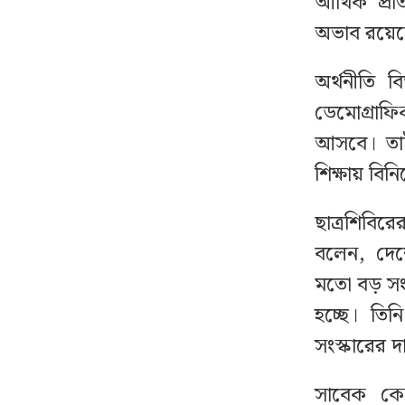
আর্থিক প্র
অভাব রয়ে
বিশ্বকাপের ২০ বিলিয়ন
১৭
ডলারের পরিকল্পনায় ভুল
স্বীকার ফিফার
অর্থনীতি 
ডেমোগ্রাফ
হঠাৎ ইসরায়েল থেকে
১৮
আসবে। তাই
নিজেদের বিমান সরিয়ে
শিক্ষায় বি
নিচ্ছে যুক্তরাষ্ট্র, নেপথ্যে কী
ছাত্রশিবির
পশ্চিমবঙ্গে দুই দিনে ১,২৭৯
১৯
বলেন, দেশে
মসজিদ থেকে মাইক
অপসারণ
মতো বড় সং
হচ্ছে। তিন
গোপনে আপনার ফোনে
২০
সংস্কারের দ
নজরদারি চালাচ্ছে যেসব
অ্যাপ
সাবেক কেন