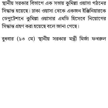
স্থানীয় সরকার বিভাগে এক সভায় কুমিল্লা ওয়াসা গঠনের
বিশ্ববাজারে আবারও বাড়ল জ্বালানি
সিদ্ধান্ত হয়েছে। ঢাকা ওয়াসা থেকে একজন ইঞ্জিনিয়ারকে
তেলের দাম
ডেপুটেশনে কুমিল্লা ওয়াসার এমডি হিসেবে নিয়োগের
সিদ্ধান্ত গ্রহণ করা হয়েছে বলে জানা গেছে।
দেশে স্বর্ণের দামে বড় পতন, ভরি কত?
বুধবার (১৩ মে) স্থানীয় সরকার মন্ত্রী মির্জা ফখরুল
ইসলাম আলমগীরের সভাপতিত্বে অনুষ্ঠিত সভায় এ সিদ্ধান্ত
গ্রহণ করা হয়। স্থানীয় সরকার বিভাগের এ সভায় উপস্থিত
ছিলেন কুমিল্লা-৬ আসনের এমপি মনিরুল হক চৌধুরী,
সুখবর দিল ফেসবুক
স্থানীয় সরকার সচিব শহিদুল হাসান, কুমিল্লা সিটি
করপোরেশনের প্রশাসক ইউসুফ মোল্লা, পাবলিক হেলথ
চিফ ইঞ্জিনিয়ার আব্দুল আউয়ালসহ সংশ্লিষ্ট দপ্তরের
কর্মকর্তাবৃন্দ।
অবসরপ্রাপ্ত শিক্ষকদের জন্য আসছে বড়
সুসংবাদ
কুমিল্লা ওয়াসা গঠনের বিষয়ে কুমিল্লা-৬ আসনের এমপি