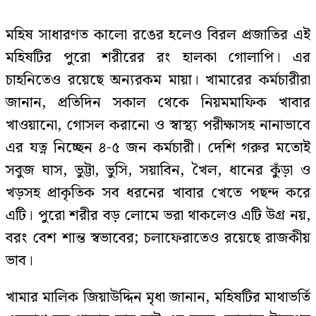
মহিষ সাধারণত কালো রঙের হলেও বিরল প্রজাতির এই
মহিষটির পুরো শরীরের রং হালকা গোলাপি। এর
চাহনিতেও রয়েছে অন্যরকম মায়া। খামারের কর্মচারীরা
জানান, প্রতিদিন সকাল থেকে নিয়মমাফিক খাবার
খাওয়ানো, গোসল করানো ও স্বাস্থ্য পরীক্ষাসহ নানাভাবে
এর যত্ন নিচ্ছেন ৪-৫ জন কর্মচারী। দেশি গরুর মতোই
সবুজ ঘাস, ভুট্টা, ভুসি, সয়াবিন, খৈল, ধানের কুঁড়া ও
খড়সহ প্রাকৃতিক সব ধরনের খাবার খেতে পছন্দ করে
এটি। পুরো শরীর বড় লোমে ভরা থাকলেও এটি উগ্র নয়,
বরং বেশ শান্ত স্বভাবের; চলাফেরাতেও রয়েছে রাজকীয়
ভাব।
খামার মালিক জিয়াউদ্দিন মৃধা জানান, মহিষটির মাথাভর্তি