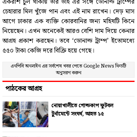
একরাশ চুল থাকায় তার ভাই এর সঙ্গে ডোনাল্ড ট্রাম্পের
চেহারার মিল খুঁজে পান এবং এই নাম রাখেন। দেড় মাস
আগে ঢাকার এক ব্যক্তি কোরবানির জন্য মহিষটি কিনে
নিয়েছেন। এখন অনেকেই আরও বেশি দাম দিয়ে কেনার
আগ্রহ প্রকাশ করছেন। তবে ‘ডোনাল্ড ট্রাম্প’ ইতোমধ্যে
৫৫০ টাকা কেজি দরে বিক্রি হয়ে গেছে।
এনপিবি অনলাইন এর সর্বশেষ খবর পেতে
Google News
ফিডটি
অনুসরণ করুন
পাঠকের আগ্রহ
নোয়াখালীতে গোল্ডকাপ ফুটবল
টুর্নামেন্টে সংঘর্ষ, আহত ১৫