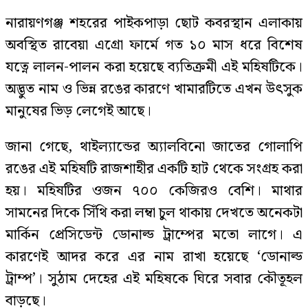
নারায়ণগঞ্জ শহরের পাইকপাড়া ছোট কবরস্থান এলাকায়
অবস্থিত রাবেয়া এগ্রো ফার্মে গত ১০ মাস ধরে বিশেষ
যত্নে লালন-পালন করা হয়েছে ব্যতিক্রমী এই মহিষটিকে।
অদ্ভুত নাম ও ভিন্ন রঙের কারণে খামারটিতে এখন উৎসুক
মানুষের ভিড় লেগেই আছে।
জানা গেছে, থাইল্যান্ডের অ্যালবিনো জাতের গোলাপি
রঙের এই মহিষটি রাজশাহীর একটি হাট থেকে সংগ্রহ করা
হয়। মহিষটির ওজন ৭০০ কেজিরও বেশি। মাথার
সামনের দিকে সিঁথি করা লম্বা চুল থাকায় দেখতে অনেকটা
মার্কিন প্রেসিডেন্ট ডোনাল্ড ট্রাম্পের মতো লাগে। এ
কারণেই আদর করে এর নাম রাখা হয়েছে ‘ডোনাল্ড
ট্রাম্প’। সুঠাম দেহের এই মহিষকে ঘিরে সবার কৌতূহল
বাড়ছে।