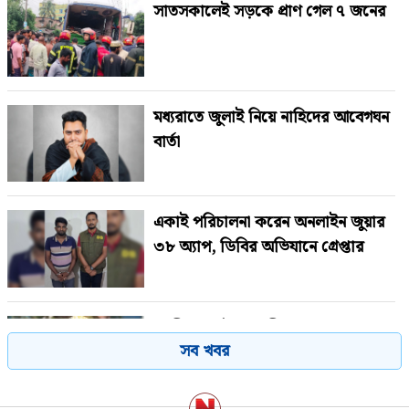
সাতসকালেই সড়কে প্রাণ গেল ৭ জনের
মধ্যরাতে জুলাই নিয়ে নাহিদের আবেগঘন
বার্তা
একাই পরিচালনা করেন অনলাইন জুয়ার
৩৮ অ্যাপ, ডিবির অভিযানে গ্রেপ্তার
গাজীপুরে পৌর আ.লীগের সাবেক
সব খবর
সভাপতি গ্রেপ্তার