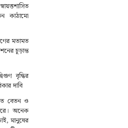
ায়ত্তশাসিত
বেতন কাঠামো
ারণের মতামত
শনের চূড়ান্ত
গুণ বৃদ্ধির
িকার দাবি
তে বেতন ও
 করে। অনেক
াই, মানুষের