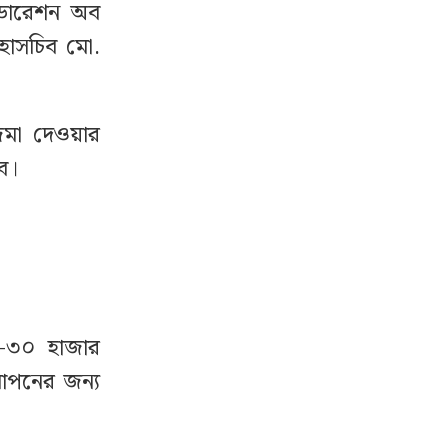
েডারেশন অব
 মহাসচিব মো.
জমা দেওয়ার
বে।
৫–৩০ হাজার
যাপনের জন্য