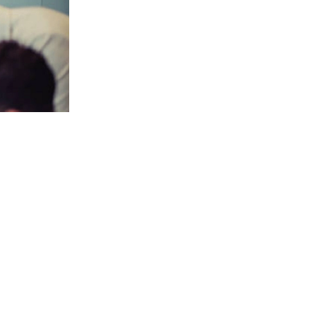
। এ মাসের ৪
রহী ও যোগ্য