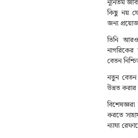
ন্যূনতম জী
বিশ্ববাজারে স্বর্ণের দামে
১৬
কিছু নয় য
বড় লাফ
জন্য প্রয়ো
নোয়াখালীতে সিএনজিতে
১৭
তিনি আরও
১১ কেজি গাঁজা, গ্রেপ্তার ১
নাগরিকের ম
লন্ডনী প্রেমিককে
বেতন নিশ্চিত
১৮
বান্ধবীদের ‘গোপন ছবি’
পাঠানো সেই ছাত্রী বিকাশে
নতুন বেতন 
টাকা নিতেন
উন্নত করার 
ইতালিতে গ্রাউন্ডেড
১৯
বিশেষজ্ঞরা
ঢাকামুখী বাংলাদেশ
করতে সাহায
বিমানের ফ্লাইট, ৭ ঘণ্টা
যাবৎ আটকা ২৬০ যাত্রী
ন্যায্য রেফ