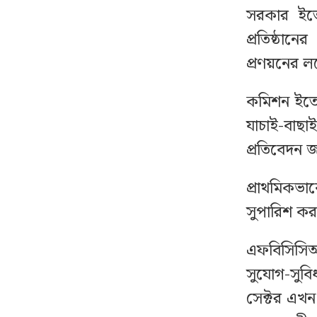
পেটাল শিবিরকর্মী
সরকার ইতো
প্রতিষ্ঠান
রাজধানীতে বিএনপি নেতা
১২
প্রণয়নের ল
গুলিবিদ্ধ
কমিশন ইতোম
৬ মাসের জন্য বহিষ্কার ঢাবি
১৩
যাচাই-বাছাই
শিবির কর্মী, সিটও বাতিল
প্রতিবেদন 
বিএনপিতে যোগ দিল
১৪
প্রাথমিকভা
বহিষ্কৃত এমপি গাজী
নজরুলের ১২ অনুসারী
সুপারিশ কর
এফবিসিসি
সিলেটে সড়ক দুর্ঘটনায়
১৫
নিহত জনপ্রিয় বাউল শিল্পি
সুযোগ-সুব
পেহলি ভৈরবী
সেক্টর এখন