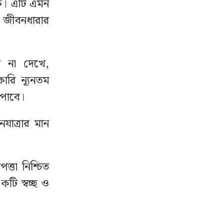
োক। এটি এমন
 জীবনধারার
 না দেখে,
ারি ন্যূনতম
ি পাবে।
যাত্রার মান
্তা নিশ্চিত
টি স্বচ্ছ ও