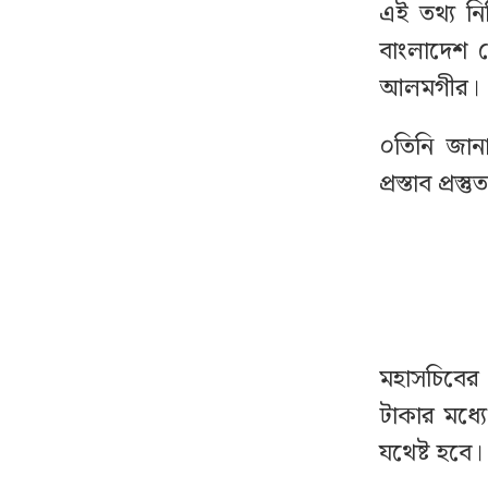
এই তথ্য ন
রাষ্ট্রপতি হওয়ার প্রস্তাব পাননি
৭
বাংলাদেশ চে
ড. ইউনূস
আলমগীর।
রাষ্ট্রপতি পদে আলোচনায়
৮
০তিনি জান
এগিয়ে যারা
প্রস্তাব প্
ঠোঁটে ঠোঁট রেখে করেন
৯
আশীর্বাদ, ভাইরাল ‘লিপ কিস
বাবা’
বিয়ের আগেই অন্তঃসত্ত্বা,
১০
মেয়েকে নদীতে ডুবিয়ে
মহাসচিবের
হত্যা করলেন বাবা
টাকার মধ্য
যথেষ্ট হবে।
ছাত্রদল নেতাকে বেধড়ক
১১