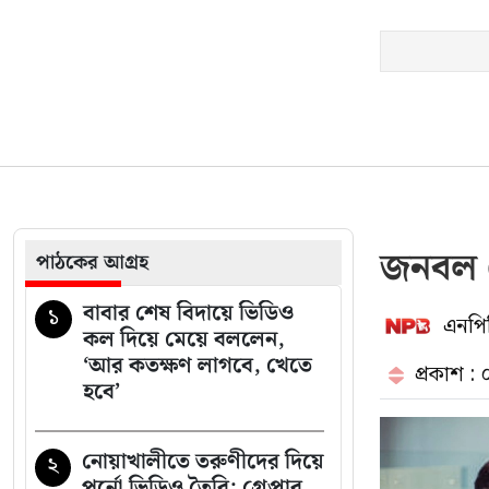
রয়টার্স এক্সক্লুসিভ /
দেশে
২০
ফিরে বিচারের মুখোমুখি
হতে প্রস্তুত সাকিব
জনবল নে
পাঠকের আগ্রহ
বাবার শেষ বিদায়ে ভিডিও
১
এনপিব
কল দিয়ে মেয়ে বললেন,
‘আর কতক্ষণ লাগবে, খেতে
প্রকাশ :
হবে’
নোয়াখালীতে তরুণীদের দিয়ে
২
পর্নো ভিডিও তৈরি: গ্রেপ্তার