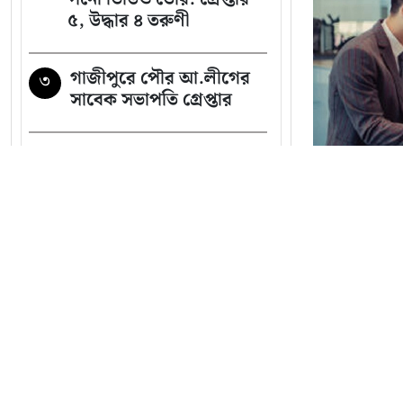
৫, উদ্ধার ৪ তরুণী
গাজীপুরে পৌর আ.লীগের
৩
সাবেক সভাপতি গ্রেপ্তার
শেখ হাসিনাকে বাংলাদেশের
৪
হাতে তুলে দেবে ভারত,
প্রত্যাশা জামায়াতের
নারীর ঘর থেকে যুবদল
৫
সভাপতি আটক, ভিডিও
সব খবর
ভাইরাল
ক্রেডিট ডক
তারিখ থেকে
নাটোরে পর্যটনমন্ত্রীকে
৬
দুইবার ধাক্কা, পিস্তলসহ যুবক
প্রার্থীরা
আটক