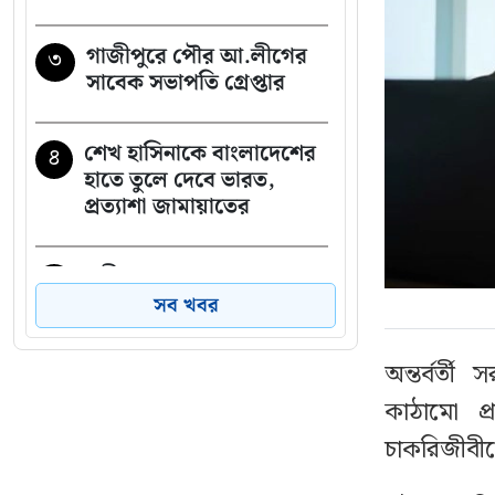
গাজীপুরে পৌর আ.লীগের
৩
সাবেক সভাপতি গ্রেপ্তার
শেখ হাসিনাকে বাংলাদেশের
৪
হাতে তুলে দেবে ভারত,
প্রত্যাশা জামায়াতের
নারীর ঘর থেকে যুবদল
৫
সভাপতি আটক, ভিডিও
সব খবর
ভাইরাল
অন্তর্বর্ত
নাটোরে পর্যটনমন্ত্রীকে
৬
কাঠামো প
দুইবার ধাক্কা, পিস্তলসহ যুবক
চাকরিজীবীদ
আটক