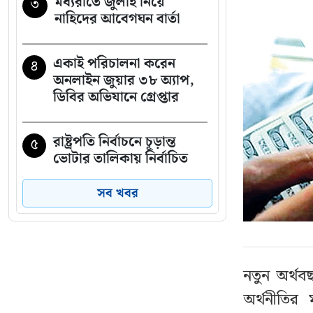
মধ্যরাতে জুলাই নিয়ে
৩
নাহিদের আবেগঘন বার্তা
একাই পরিচালনা করেন
৪
অনলাইন জুয়ার ৩৮ অ্যাপ,
ডিবির অভিযানে গ্রেপ্তার
রাষ্ট্রপতি নির্বাচনে চূড়ান্ত
৫
ভোটার তালিকায় নির্বাচিত
যারা
সব খবর
২৩তম রাষ্ট্রপতি নিয়ে
৬
আলোচনায় যেসব নাম
নতুন অর্থব
সাকিবের পর এবার
৭
অর্থনীতির
নওফেলের বাড়িতে আগুন