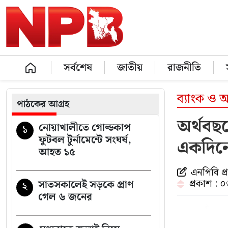
সর্বশেষ
জাতীয়
রাজনীতি
ব্যাংক ও আর
পাঠকের আগ্রহ
অর্থবছর
নোয়াখালীতে গোল্ডকাপ
১
ফুটবল টুর্নামেন্টে সংঘর্ষ,
একদিনে
আহত ১৫
এনপিবি প্
প্রকাশ : 
সাতসকালেই সড়কে প্রাণ
২
গেল ৬ জনের