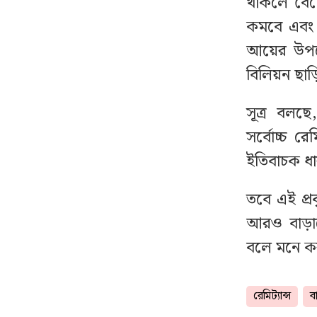
থাকলে বৈদে
ধেয়ে আসছে টাইফুন
১৮
কমবে এবং 
‘ডলফিন’, ভয়াবহ ক্ষতির
আয়ের উপরে
আশঙ্কা
বিলিয়ন ছা
দাম বাড়ার পর আজ যে
১৯
সূত্র বলছ
দামে বিক্রি হচ্ছে স্বর্ণ
সর্বোচ্চ র
ইতিবাচক ধার
ভারী বৃষ্টি নিয়ে যে বার্তা দিল
২০
আবহাওয়া অফিস
তবে এই প্রব
আরও বাড়ানো
বলে মনে করছ
রেমিট্যান্স
ব