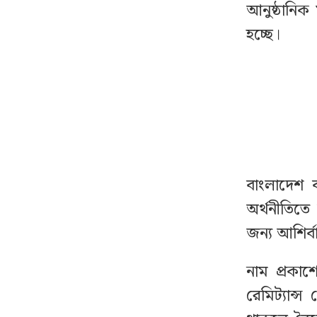
আনুষ্ঠানিক 
যে ৩ ব্যাংকে যাবে ফ্যামিলি
১৩
হচ্ছে।
কার্ডের টাকা, বিতরণ কবে
অবসরপ্রাপ্ত শিক্ষকদের
১৪
জন্য আসছে বড় সুসংবাদ
সুখবর দিল ফেসবুক
১৫
বাংলাদেশ ব
একযোগে আওয়ামী লীগের
১৬
অর্থনীতিত
৮ নেতার পদত্যাগ
জন্য আশির্ব
গোপনে আপনার ফোনে
১৭
নাম প্রকাশ
নজরদারি চালাচ্ছে যেসব
অ্যাপ
রেমিট্যান্