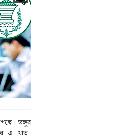
েছে। ভঙ্গুর
য়ের এ খাত।