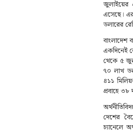
জুলাইয়ের প
নেতাকর্মীদের জন্য যুবদলের
৮
এসেছে। এর 
বিশেষ সতর্কবার্তা
ডলারের রেমি
থাইল্যান্ডে স্কুলে ঢুকে
৯
বাংলাদেশ ব
গোলাগুলি, নিহত অন্তত ২
একদিনেই রে
থেকে ৫ জুল
দেশে স্বর্ণের দামে বড়
১০
৭০ লাখ ডল
পতন, ভরি কত?
৪১১ মিলিয়ন
প্রবাহে ৩৮ 
বিশ্ববাজারে আবারও বাড়ল
১১
জ্বালানি তেলের দাম
অর্থনীতিবি
দেশের বৈদ
সিলেটে দুই বাসের
১২
মুখোমুখি সংঘর্ষে নিহত ৮
চ্যানেলে অর