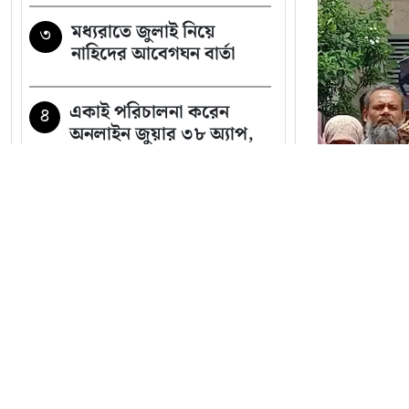
মধ্যরাতে জুলাই নিয়ে
৩
নাহিদের আবেগঘন বার্তা
একাই পরিচালনা করেন
৪
অনলাইন জুয়ার ৩৮ অ্যাপ,
ডিবির অভিযানে গ্রেপ্তার
রাষ্ট্রপতি নির্বাচনে চূড়ান্ত
৫
ভোটার তালিকায় নির্বাচিত
যারা
সব খবর
২৩তম রাষ্ট্রপতি নিয়ে
৬
ইসলামী ব্
আলোচনায় যেসব নাম
যোগ্য ও পে
সাকিবের পর এবার
৭
মালিকদের 