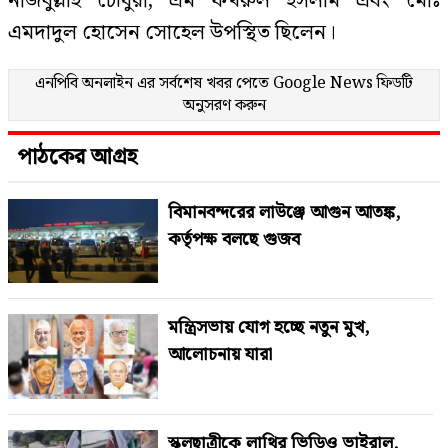
নজিবুল্লাহ চৌধুরী, এম ফখরুল ইসলাম এবং মোঃ
এমদাদুল হোসেন সোহেল উপস্থিত ছিলেন।
এনপিবি অনলাইন এর সর্বশেষ খবর পেতে
Google News
ফিডটি
অনুসরণ করুন
পাঠকের আগ্রহ
বিমানবন্দরের লাউঞ্জে আগুন আতঙ্ক,
কর্তৃপক্ষ বলছে গুজব
মন্ত্রিসভায় যোগ হচ্ছে নতুন মুখ,
আলোচনায় যারা
স্কুলছাত্রীকে লাথির ভিডিও ভাইরাল,