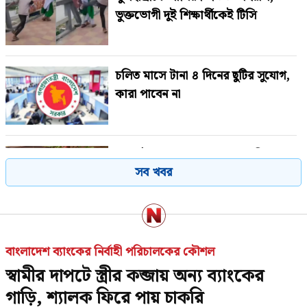
ভুক্তভোগী দুই শিক্ষার্থীকেই টিসি
চলিত মাসে টানা ৪ দিনের ছুটির সুযোগ,
কারা পাবেন না
যে ৩ উপায়ে জানা যাবে এসএসসির ফল
সব খবর
ইয়েমেনে হুথিদের হামলায় নিহত ৫৮
বাংলাদেশ ব্যাংকের নির্বাহী পরিচালকের কৌশল
সেনা
স্বামীর দাপটে স্ত্রীর কব্জায় অন্য ব্যাংকের
গাড়ি, শ্যালক ফিরে পায় চাকরি