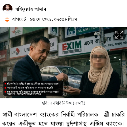
বঙ্গোপসাগরে নিম্নচাপের আশঙ্কা, প্লাবিত
সাইফুল্লাহ আমান
হতে পারে ১০ জেলা
আপডেট : ১৩ মে ২০২৬, ০৬:৩৯ পিএম
দেশের বাজারে আজ যে দামে বিক্রি
হচ্ছে স্বর্ণ
দেশে স্বর্ণের দামে বড় লাফ, ভরিতে
বাড়ল কত?
নাটোরে মন্ত্রীর সভায় পিস্তল উদ্ধার: যুবক
ছবি: এনপিবি নিউজ (এআই)
বলছে ‘আসল’, পুলিশের ভিন্ন দাবি
স্বামী বাংলাদেশ ব্যাংকের নির্বাহী পরিচালক। স্ত্রী চাকরি
করেন একীভূত হতে যাওয়া দুর্দশাগ্রস্থ এক্সিম ব্যাংকে।