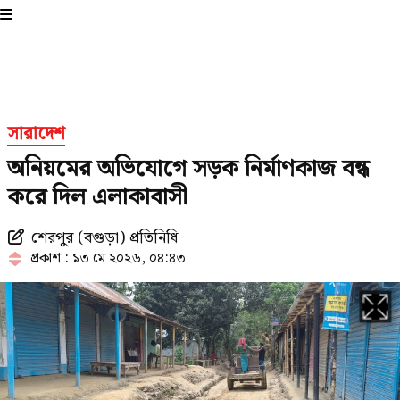
প্রার্থী দিচ্ছে জামায়াত
১৯৯১ সালের পর নতুন ইতিহাস গড়তে
যাচ্ছে জামায়াত
সারাদেশ
অনিয়মের অভিযোগে সড়ক নির্মাণকাজ বন্ধ
করে দিল এলাকাবাসী
পে কমিশন পর্যালোচনায় উচ্চপর্যায়ের
কমিটি, নেতৃত্বে অর্থমন্ত্রী
শেরপুর (বগুড়া) প্রতিনিধি
প্রকাশ : ১৩ মে ২০২৬, ০৪:৪৩
প্রথম ধাপে যেসব মেট্রো স্টেশনে চালু
হচ্ছে জোবাইক, ভাড়া কত