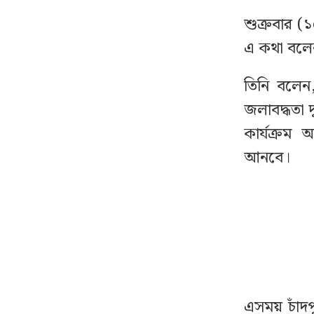
সময় জানালেন প্রতিমন্ত্রী
শুক্রবার (১৫
এ কথা বলে
শেখ হাসিনার দেশত্যাগের
৮
বিষয়টি যেভাবে নিশ্চিত
হয়েছিলেন আসিফ নজরুল
তিনি বলেন,
জলাবদ্ধতা 
শেখ পরিবারের সদস্য ও
৯
কার্যক্রম
নিকটাত্মীয়রা কে কোন দেশে
আনবে।
আছেন
ঢাকায় বাসভবনে ভয়াবহ
১০
আগুন, সস্ত্রীক হাসপাতালে
পাকিস্তান হাইকমিশনার
রাষ্ট্রপতি নির্বাচনের তফসিল
১১
ঘোষণা
এসময় চাঁদ