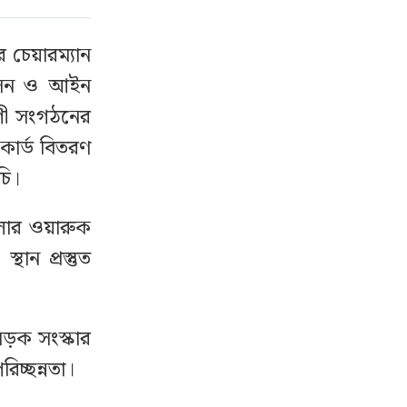
 চেয়ারম্যান
রশাসন ও আইন
োগী সংগঠনের
 কার্ড বিতরণ
চি।
েলার ওয়ারুক
থান প্রস্তুত
সড়ক সংস্কার
িচ্ছন্নতা।