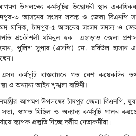
ীর আগমণ উপলক্ষ্যে কর্মসূচির উদ্বোধনী স্থান একাধিক
াঁদপুর-৩ আসনের সংসদ সদস্য ও জেলা বিএনপি স
দ মানিক, চাঁদপুর-৫ আসনের সংসদ সদস্য ও জে
াপতি প্রকৌশলী মমিনুল হক। এছাড়াও জেলা প্রশ
হমান, পুলিশ সুপার (এসপি) মো. রবিউল হাসান 
রছেন।
ত্রীর এসব কর্মসূচি বাস্তবায়নে গত বেশ কয়েকদিন 
স্থা ও অন্যান্য আইন শৃঙ্খলা বাহিনী।
ানমন্ত্রীর আগমণ উপলক্ষ্যে চাঁদপুর জেলা বিএনপি, যুব
ূলক সভা, স্বাগত মিছিল ও অন্যান্য কর্মসূচি পালন ক
য়ে ব্যাপক প্রস্তুতি নিচ্ছে দলীয় নেতাকর্মীরা।