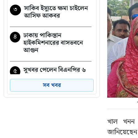
সাকিব ইস্যুতে ক্ষমা চাইলেন
৩
আসিফ আকবর
ঢাকায় পাকিস্তান
৪
হাইকমিশনারের বাসভবনে
আগুন
সুখবর পেলেন বিএনপির ৬
৫
নেতা
সব খবর
শেখ হাসিনার সঙ্গে পালানোর
৬
সময় যেভাবে ফ্লাইট মিস
সালমান এফ রহমানের
খাল খনন ক
জানিয়েছেন, দ
স্থানীয় সরকার নির্বাচনের
৭