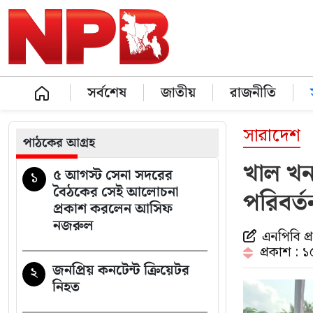
সর্বশেষ
জাতীয়
রাজনীতি
সারাদেশ
পাঠকের আগ্রহ
খাল খনন
৫ আগস্ট সেনা সদরের
১
বৈঠকের সেই আলোচনা
পরিবর্ত
প্রকাশ করলেন আসিফ
নজরুল
এনপিবি প
প্রকাশ : 
জনপ্রিয় কনটেন্ট ক্রিয়েটর
২
নিহত