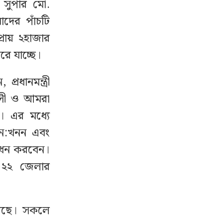
িশ সুপার মো.
াদের পাঁচটি
্রায় ২হাজার
রে যাচ্ছে।
রধানমন্ত্রী
াসী ও আমরা
। এর মধ্যে
পুন:খনন এবং
বোধন করবেন।
ো ২২ জেলার
য়েছে। সকলে