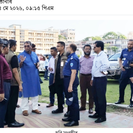
রতিনিধি
১৪ মে ২০২৬, ০৯:১৫ পিএম