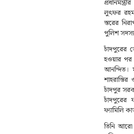
প্রধানমন্ত্
সদস্যকে বরখাস্ত
লুৎফর রহমা
স্তরের নির
কর্মীর স্ত্রীর সঙ্গে অনৈতিক
১৫
অবস্থায় ধরা পড়ে বহিষ্কার
পুলিশ সদস্য
হলেন জামায়াত নেতা
চাঁদপুরের 
একযোগে ৪ মন্ত্রণালয়ে
হওয়ার পর 
১৬
নতুন সচিব, ২ জনের
আনন্দিত। 
পদোন্নতি
শাহরাস্তির
চাঁদপুর সর
জামায়াতের মিছিলে
১৭
বিএনপির হামলা, ভিডিও
চাঁদপুরের
করায় সাংবাদিককে মারধর
ফ্যামিলি ক
ঘেরাও করে সাক্ষাৎ মিলল
তিনি আরো 
১৮
না কারো, সচিবালয়