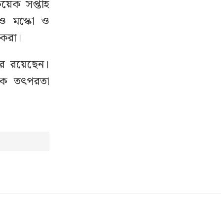
কয়েক সপ্তাহ
েও মস্কো ও
কেরা।
সফরে রয়েছেন।
িক তৎপরতা