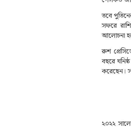
পেসকভ জানা
গোপের স্মৃতিচিহ্ন’
তবে পুতিনের
বিটিভির মহাপরিচালক হলেন
৮
সফরে রাশিয়
কাজী জেসিন
আলোচনা হ
নেতাকর্মীদের জন্য যুবদলের
৯
রুশ প্রেসি
বিশেষ সতর্কবার্তা
বছরে ঘনিষ্
করেছেন। সর
অনলাইন ক্যাসিনো
১০
মাস্টারমাইন্ড ওয়াসিম
হালদার গ্রেপ্তার
বাংলাদেশে আইএসআই-
১১
সংশ্লিষ্ট অভিযোগে মুখ
খুলল পাকিস্তান
২০২২ সালের