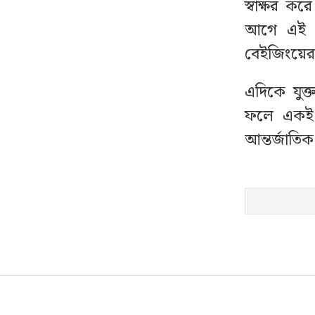
স্বাক্ষর ক
বগুড়ায় যাচ্ছেন ৩ মন্ত্রী-
১২
আগে এই চু
প্রতিমন্ত্রী
বেইজিংয়ের 
ভারী বৃষ্টি নিয়ে যে বার্তা দিল
১৩
এদিকে যুক্ত
আবহাওয়া অফিস
ফলে একই 
স্বর্ণ ক্রয়-বিক্রয়ে কঠোর
আন্তর্জাত
১৪
নজরদারি, আসছে নতুন
নীতিমালা
যেসব জেলায় ৬০ কিমি
১৫
বেগে ঝড়ের শঙ্কা
বিশ্বকাপের ২০ বিলিয়ন
১৬
ডলারের পরিকল্পনায় ভুল
স্বীকার ফিফার