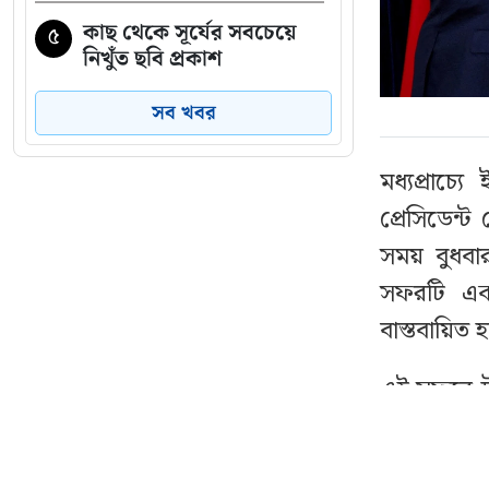
কাছ থেকে সূর্যের সবচেয়ে
৫
নিখুঁত ছবি প্রকাশ
সব খবর
বাসায় অগ্নিকাণ্ডের ঘটনায়
৬
আইসিইউতে পাকিস্তান
মধ্যপ্রাচ্
হাইকমিশনার
প্রেসিডেন্ট
‘বাসা থেকে সরিয়ে ফেলা
৭
সময় বুধবার
হয়েছে জুলাইয়ে শহীদ রিয়া
সফরটি এক
গোপের স্মৃতিচিহ্ন’
বাস্তবায়িত
বিটিভির মহাপরিচালক হলেন
৮
এই সফরে ট্র
কাজী জেসিন
সঙ্গে উচ্
মধ্যপ্রাচ্
নেতাকর্মীদের জন্য যুবদলের
৯