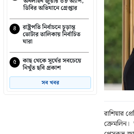
অনলাইন জুয়ার ৩৮ অ্যাপ,
ডিবির অভিযানে গ্রেপ্তার
রাষ্ট্রপতি নির্বাচনে চূড়ান্ত
৪
ভোটার তালিকায় নির্বাচিত
যারা
কাছ থেকে সূর্যের সবচেয়ে
৫
নিখুঁত ছবি প্রকাশ
সব খবর
বাসায় অগ্নিকাণ্ডের ঘটনায়
৬
আইসিইউতে পাকিস্তান
হাইকমিশনার
রাশিয়ার প্র
‘বাসা থেকে সরিয়ে ফেলা
৭
ক্রেমলিন। 
হয়েছে জুলাইয়ে শহীদ রিয়া