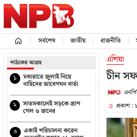
সর্বশেষ
জাতীয়
রাজনীতি
এশিয়া
পাঠকের আগ্রহ
চীন সফরে
মধ্যরাতে জুলাই নিয়ে
১
নাহিদের আবেগঘন বার্তা
এনপিব
সাতসকালেই সড়কে প্রাণ
২
প্রকাশ :
গেল ৬ জনের
একাই পরিচালনা করেন
৩