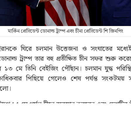
মার্কিন প্রেসিডেন্ট ডোনাল্ড ট্রাম্প এবং চীনা প্রেসিডেন্ট শি জিনপিং
যে ইরানকে ঘিরে চলমান উত্তেজনা ও সংঘাতের মধ্যেই যুক
 ডোনাল্ড ট্রাম্প তার বহু প্রতীক্ষিত চীন সফর শুরু করে
 ১৩ মে তিনি বেইজিং পৌঁছান। চলমান যুদ্ধ পরিস্
াধিকবার পিছিয়ে গেলেও শেষ পর্যন্ত সংকটময় 
 হলো।
াম্প ১৫ মে পর্যন্ত চীনে অবস্থান করবেন এবং দেশটির শীর
চপর্যায়ের বৈঠকে অংশ নেবেন। কূটনৈতিক বিশ্লে
যে অস্থিরতার সময় এমন সফর বিশ্ব রাজনীতিতে নতুন কৌ