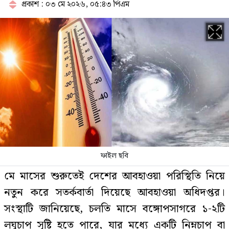
জানালেন সাকিব
প্রকাশ : ০৩ মে ২০২৬, ০৫:৪৩ পিএম
ভারী বৃষ্টি নিয়ে বড় দুঃসংবাদ দিল
আবহাওয়া অফিস
খালেদা জিয়ার বাসভবনের ট্রাককাণ্ডে
এবার জগলুল কারাগারে
ফাইল ছবি
‘হাসিনার প্রেস কনফারেন্স ভারতের
মে মাসের শুরুতেই দেশের আবহাওয়া পরিস্থিতি নিয়ে
ষড়যন্ত্রের অংশ’
নতুন করে সতর্কবার্তা দিয়েছে আবহাওয়া অধিদপ্তর।
সংস্থাটি জানিয়েছে, চলতি মাসে বঙ্গোপসাগরে ১-২টি
লঘুচাপ সৃষ্টি হতে পারে, যার মধ্যে একটি নিম্নচাপ বা
যেখানে জানোয়ারও ২৪ ঘণ্টা থাকতে