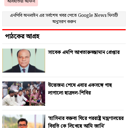
আবহাওয়া অফিস
এনপিবি অনলাইন এর সর্বশেষ খবর পেতে
Google News
ফিডটি
অনুসরণ করুন
পাঠকের আগ্রহ
সাবেক এমপি আখতারুজ্জামান গ্রেপ্তার
উত্তেজনা শেষে এবার একসঙ্গে গাছ
লাগালো ছাত্রদল-শিবির
‘হাসিনার বক্তব্য ঘিরে পররাষ্ট্র মন্ত্রণালয়ের
বিবৃতি কে লিখেছে আমি জানি’