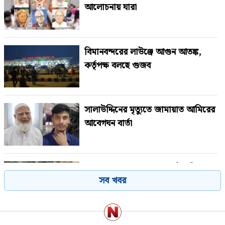
আলোচনায় যারা
বিমানবন্দরের লাউঞ্জে আগুন আতঙ্ক,
কর্তৃপক্ষ বলছে গুজব
সালাউদ্দিনের মৃত্যুতে জামায়াত আমিরের
আবেগঘন বার্তা
গণঅভ্যুত্থানের সঙ্গে প্রথম বেইমানি
সব খবর
করেছেন জামায়াত আমির: রাশেদ খাঁন