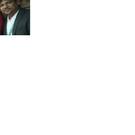
হমান
 অ্যানিমেল
ি অ্যানিমেল