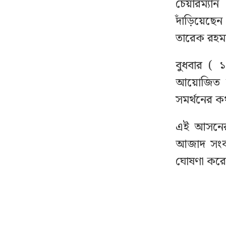
চেয়ারম্যা
দাঁড়িয়েছেন
যে ৩ ব্যাংকে যাবে ফ্যামিলি
৮
কার্ডের টাকা, বিতরণ কবে
তারেক রহমা
বুধবার ( ১
থাইল্যান্ডে স্কুলে ঢুকে
৯
গোলাগুলি, নিহত ৭
আয়োজিত সং
সমর্থনের ক
রাষ্ট্রপতি হওয়ার প্রস্তাব
১০
পাননি ড. ইউনূস
এই আসনের 
আজাদ সংবা
দেশে স্বর্ণের দামে বড়
১১
ঘোষণা কর
পতন, ভরি কত?
বিয়ের আগেই অন্তঃসত্ত্বা,
১২
মেয়েকে নদীতে ডুবিয়ে হত্যা
করলেন বাবা