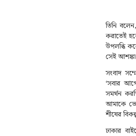
বিশ্ববাজারে আবারও বাড়ল
১৩
তিনি বলেন,
জ্বালানি তেলের দাম
করাতেই হবে
অবসরপ্রাপ্ত শিক্ষকদের
১৪
উপলব্ধি কর
জন্য আসছে বড় সুসংবাদ
সেই আশঙ্কা
সুখবর দিল ফেসবুক
১৫
সংবাদ সম্ম
‘সবার আগে
সিলেটে দুই বাসের
১৬
সমর্থন কর
মুখোমুখি সংঘর্ষ, নিহত
আমাকে ভোট
বেড়ে ৯
শীষের বিকল্
ধেয়ে আসছে টাইফুন
১৭
ঢাকার বাইর
‘ডলফিন’, ভয়াবহ ক্ষতির