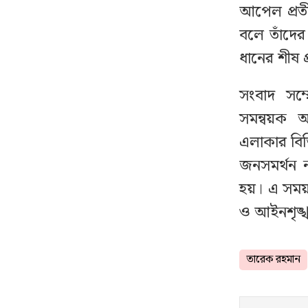
আশঙ্কা
আপেল প্রতী
বলে তাঁদের
৪ সিটি করপোরেশন
১৮
ধানের শীষ 
কর্মকর্তার দেশত্যাগে
নিষেধাজ্ঞা
সংবাদ সম্
সমন্বয়ক আ
মেয়েদের আপত্তিকর ছবি
১৯
এলাকার বিভিন
তুলে লন্ডনে পাঠাতেন
ইসলামী বিশ্ববিদ্যালয়ের
জনসমর্থন 
ছাত্রী
হয়। এ সময় স
ও আইনশৃঙ্খল
গোপনে আপনার ফোনে
২০
নজরদারি চালাচ্ছে যেসব
অ্যাপ
তারেক রহমান