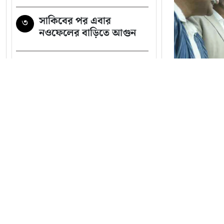
সাকিবের পর এবার
৩
নওফেলের বাড়িতে আগুন
সাতসকালেই সড়কে প্রাণ
৪
গেল ৭ জনের
গাজীপুরে পৌর আ.লীগের
৫
সাবেক সভাপতি গ্রেপ্তার
সব খবর
২৩তম রাষ্ট্রপতি নিয়ে
৬
বনা
আলোচনায় যেসব নাম
প্রাণীদের
চলতি মাসে ফের টানা ৪
৭
ওয়েলফেয়ার 
দিনের ছুটির সুযোগ
ক্লিনিক’ উ