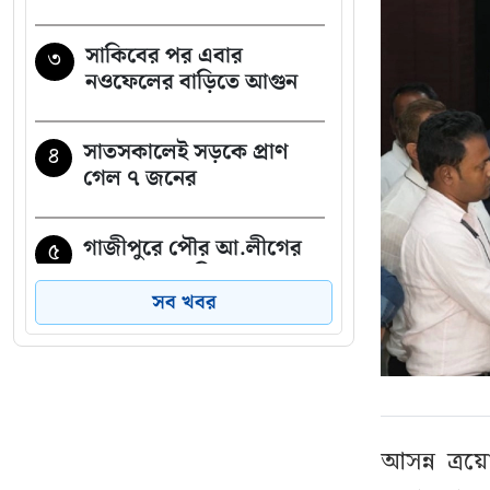
সাকিবের পর এবার
৩
নওফেলের বাড়িতে আগুন
সাতসকালেই সড়কে প্রাণ
৪
গেল ৭ জনের
গাজীপুরে পৌর আ.লীগের
৫
সাবেক সভাপতি গ্রেপ্তার
সব খবর
২৩তম রাষ্ট্রপতি নিয়ে
৬
আলোচনায় যেসব নাম
চলতি মাসে ফের টানা ৪
৭
আসন্ন ত্রয়
দিনের ছুটির সুযোগ