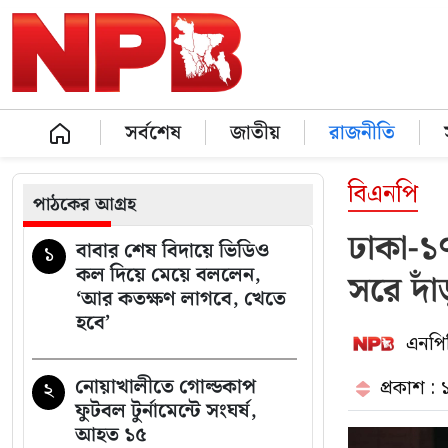
সর্বশেষ
জাতীয়
রাজনীতি
বিএনপি
পাঠকের আগ্রহ
ঢাকা-১
বাবার শেষ বিদায়ে ভিডিও
১
কল দিয়ে মেয়ে বললেন,
সরে দাঁ
‘আর কতক্ষণ লাগবে, খেতে
হবে’
এনপিব
নোয়াখালীতে গোল্ডকাপ
প্রকাশ : 
২
ফুটবল টুর্নামেন্টে সংঘর্ষ,
আহত ১৫