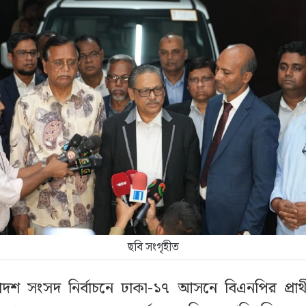
ছবি সংগৃহীত
োদশ সংসদ নির্বাচনে ঢাকা-১৭ আসনে বিএনপির প্রার