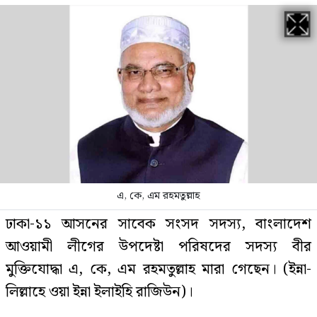
খালেদা জিয়ার বাসভবনের ট্রাককাণ্ডে
এবার জগলুল কারাগারে
‘হাসিনার প্রেস কনফারেন্স ভারতের
ষড়যন্ত্রের অংশ’
এ, কে, এম রহমতুল্লাহ
ফের জকসু নেতার ওপর হামলা
ঢাকা-১১ আসনের সাবেক সংসদ সদস্য, বাংলাদেশ
আওয়ামী লীগের উপদেষ্টা পরিষদের সদস্য বীর
মুক্তিযোদ্ধা এ, কে, এম রহমতুল্লাহ মারা গেছেন। (ইন্না-
লিল্লাহে ওয়া ইন্না ইলাইহি রাজিউন)।
সাকিবের বাড়িতে অতিরিক্ত পুলিশ
মোতায়েন