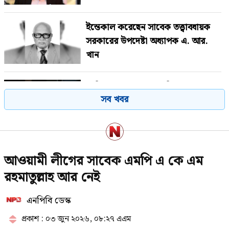
ইন্তেকাল করেছেন সাবেক তত্ত্বাবধায়ক
সরকারের উপদেষ্টা অধ্যাপক এ. আর.
খান
সাকিব আল হাসানের বাড়িতে বোমা
সব খবর
নিক্ষেপ
মাগুরার বাড়িতে হামলার প্রতিক্রিয়া
আওয়ামী লীগের সাবেক এমপি এ কে এম
জানালেন সাকিব
রহমাতুল্লাহ আর নেই
এনপিবি ডেস্ক
ভারী বৃষ্টি নিয়ে বড় দুঃসংবাদ দিল
আবহাওয়া অফিস
প্রকাশ : ০৩ জুন ২০২৬, ০৮:২৭ এএম