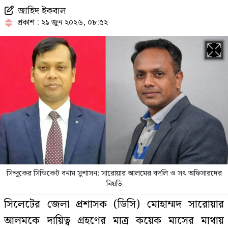
জাহিদ ইকবাল
সাকিবের বাড়িতে অতিরিক্ত পুলিশ
প্রকাশ : ২১ জুন ২০২৬, ০৮:৫২
মোতায়েন
বিশ্ববাজারে আবারও কমলো জ্বালানি
তেলের দাম
ইসলাম ধর্ম গ্রহণ করার কারণ জানালেন
দীপিকা কাকার
সিন্দুকের সিন্ডিকেট বনাম সুশাসন: সারোয়ার আলমের বদলি ও সৎ অফিসারদের
নিয়তি
বাংলাদেশি কর্মীদের আকামা নিয়ে বড়
সিলেটের জেলা প্রশাসক (ডিসি) মোহাম্মদ সারোয়ার
সুখবর দিল সৌদি সরকার
আলমকে দায়িত্ব গ্রহণের মাত্র কয়েক মাসের মাথায়