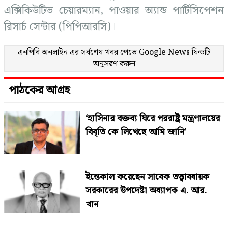
এক্সিকিউটিভ চেয়ারম্যান, পাওয়ার অ্যান্ড পার্টিসিপেশন
রিসার্চ সেন্টার (পিপিআরসি)।
এনপিবি অনলাইন এর সর্বশেষ খবর পেতে
Google News
ফিডটি
অনুসরণ করুন
পাঠকের আগ্রহ
‘হাসিনার বক্তব্য ঘিরে পররাষ্ট্র মন্ত্রণালয়ের
বিবৃতি কে লিখেছে আমি জানি’
ইন্তেকাল করেছেন সাবেক তত্ত্বাবধায়ক
সরকারের উপদেষ্টা অধ্যাপক এ. আর.
খান