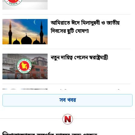
আমিরাতে ঈদে মিলাদুন্নবী ও জাতীয়
দিবসের ছুটি ঘোষণা
নতুন দায়িত্ব পেলেন স্বরাষ্ট্রমন্ত্রী
সালাউদ্দিনের মৃত্যুতে জামায়াত আমিরের
সব খবর
আবেগঘন বার্তা
‘পাটওয়ারীর ওপর মার শুরু হয়েছে