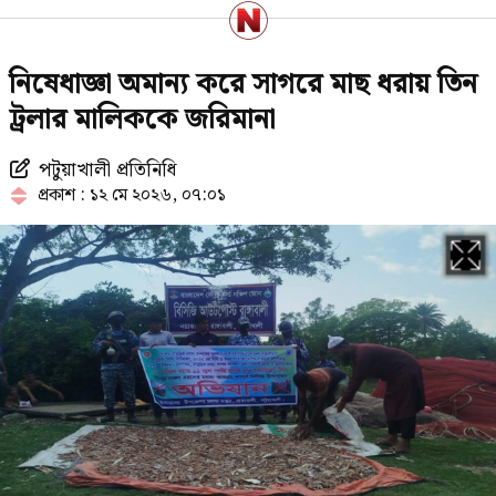
পরাজয় জেনেও যে কারণে রাষ্ট্রপতি পদে
নিষেধাজ্ঞা অমান্য করে সাগরে মাছ ধরায় তিন
প্রার্থী দিচ্ছে জামায়াত
ট্রলার মালিককে জরিমানা
পটুয়াখালী প্রতিনিধি
পে কমিশন পর্যালোচনায় উচ্চপর্যায়ের
প্রকাশ : ১২ মে ২০২৬, ০৭:০১
কমিটি, নেতৃত্বে অর্থমন্ত্রী
১৯৯১ সালের পর নতুন ইতিহাস গড়তে
যাচ্ছে জামায়াত
প্রথম ধাপে যেসব মেট্রো স্টেশনে চালু
হচ্ছে জোবাইক, ভাড়া কত