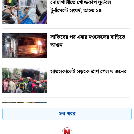
নোয়াখালীতে গোল্ডকাপ ফুটবল
টুর্নামেন্টে সংঘর্ষ, আহত ১৫
সাকিবের পর এবার নওফেলের বাড়িতে
আগুন
সাতসকালেই সড়কে প্রাণ গেল ৭ জনের
গাজীপুরে পৌর আ.লীগের সাবেক
সব খবর
সভাপতি গ্রেপ্তার