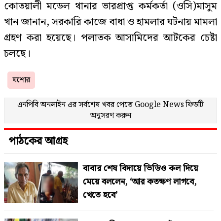
কোতয়ালী মডেল থানার ভারপ্রাপ্ত কর্মকর্তা (ওসি)মাসুম
খান জানান, সরকারি কাজে বাধা ও হামলার ঘটনায় মামলা
গ্রহণ করা হয়েছে। পলাতক আসামিদের আটকের চেষ্টা
চলছে।
যশোর
এনপিবি অনলাইন এর সর্বশেষ খবর পেতে
Google News
ফিডটি
অনুসরণ করুন
পাঠকের আগ্রহ
বাবার শেষ বিদায়ে ভিডিও কল দিয়ে
মেয়ে বললেন, ‘আর কতক্ষণ লাগবে,
খেতে হবে’