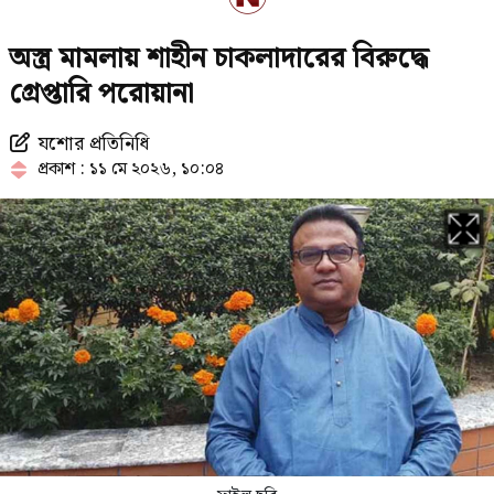
শেখ হাসিনাকে বাংলাদেশের হাতে তুলে
অস্ত্র মামলায় শাহীন চাকলাদারের বিরুদ্ধে
দেবে ভারত, প্রত্যাশা জামায়াতের
গ্রেপ্তারি পরোয়ানা
যশোর প্রতিনিধি
২৩তম রাষ্ট্রপতি নিয়ে আলোচনায় যেসব
প্রকাশ : ১১ মে ২০২৬, ১০:০৪
নাম
রাষ্ট্রপতি হওয়ার প্রস্তাব পাননি ড. ইউনূস
চলতি মাসে ফের টানা ৪ দিনের ছুটির
সুযোগ