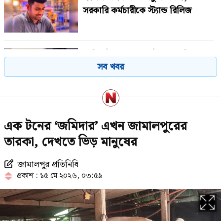
সরকারি কর্মচারীকে স্ট্যান্ড রিলিজ
সাকিব ইস্যুতে ক্ষমা চাইলেন আসিফ
সব খবর
আকবর
সুখবর পেলেন বিএনপির ৬ নেতা
এক টনের ‘জমিদার’ এখন জামালপুরের
তারকা, দেখতে ভিড় মানুষের
জামালপুর প্রতিনিধি
জনপ্রিয় কনটেন্ট ক্রিয়েটর নিহত
প্রকাশ : ১৫ মে ২০২৬, ০৩:৫৯