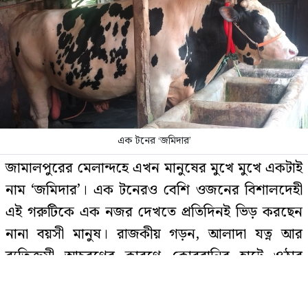
সেদিন কী ঘটেছিল আর্জেন্টিনার
ড্রেসিংরুমে? ফাঁস করলেন ক্রীড়া
সাংবাদিক রেনজো
শেখ পরিবারের সদস্য ও নিকটাত্মীয়রা
কে কোন দেশে আছেন
এক টনের ‘জমিদার’
রাষ্ট্রপতি নির্বাচনের তফসিল ঘোষণা
জামালপুরের মেলান্দহে এখন মানুষের মুখে মুখে একটাই
নাম ‘জমিদার’। এক টনেরও বেশি ওজনের বিশালদেহী
এই গরুটিকে এক নজর দেখতে প্রতিদিনই ভিড় করছেন
নানা বয়সী মানুষ। রাজকীয় গড়ন, আলাদা যত্ন আর
শেখ হাসিনার সঙ্গে পালানোর সময়
ব্যতিক্রমী আচরণের কারণে কোরবানির হাটে ওঠার
যেভাবে ফ্লাইট মিস সালমান এফ
আগেই এলাকায় তারকাখ্যাতি পেয়েছে গরুটি।
রহমানের