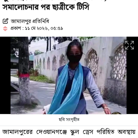
সমালোচনার পর ছাত্রীকে টিসি
জামালপুর প্রতিনিধি
চলতি মাসে ফের টানা ৪ দিনের ছুটির
প্রকাশ : ১১ মে ২০২৬, ০৫:৫৯
সুযোগ
যে ৩ ব্যাংকে যাবে ফ্যামিলি কার্ডের
টাকা, বিতরণ কবে
থাইল্যান্ডে স্কুলে ঢুকে গোলাগুলি, নিহত
৭
ছবি সংগৃহীত
দেশে স্বর্ণের দামে বড় পতন, ভরি কত?
জামালপুরের দেওয়ানগঞ্জে স্কুল ড্রেস পরিহিত অবস্থায়