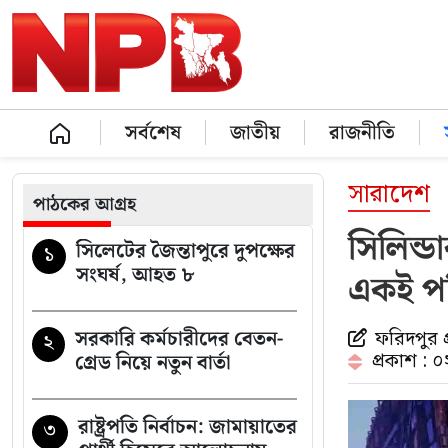
সর্বশেষ
জাতীয়
রাজনীতি
সারাদেশ
পাঠকের আগ্রহ
সিলিন্ড
সিলেটের জৈন্তাপুরে দুপক্ষের
১
সংঘর্ষ, আহত ৮
একই পর
সরকারি কর্মচারীদের বেতন-
ফরিদপুর প
২
প্রকাশ : 
গ্রেড নিয়ে নতুন বার্তা
রাষ্ট্রপতি নির্বাচন: জামায়াতের
৩