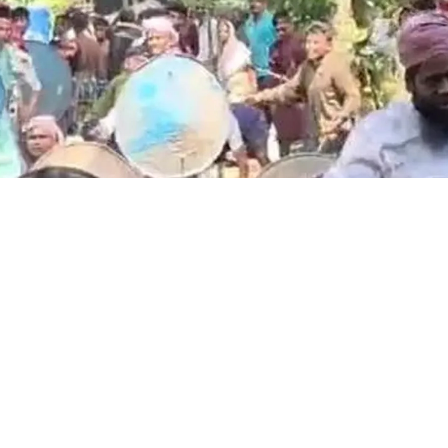
ছবি: সংগৃহীত
ভাঙ্গায় পবিত্র ঈদুল আজহার মাংস মসজিদে ভাগ হবে ন