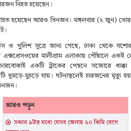
চারজন নিহত হয়েছেন।
হত হয়েছেন আরও তিনজন। মঙ্গলবার (২ জুন) ভোর
টে।
্ভিস ও পুলিশ সূত্রে জানা গেছে, ঢাকা থেকে যশো
র এক্সপ্রেসওয়ের মালীগ্রাম এলাকায় পৌঁছালে একই ল
ন্ডারবোঝাই একটি ট্রাকের পেছনে সজোরে ধাক্ক
রটি দুমড়ে-মুচড়ে যায়। ঘটনাস্থলেই চারজনের মৃত্যু
িনজন।
আরও পড়ুন
সকাল ৯টার মধ্যে যেসব জেলায় ৬০ কিমি বেগে