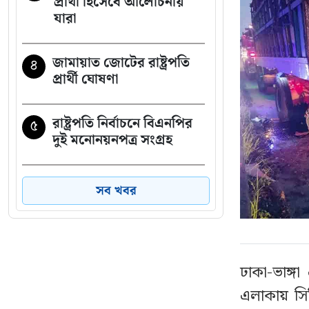
প্রার্থী হিসেবে আলোচনায়
যারা
জামায়াত জোটের রাষ্ট্রপতি
৪
প্রার্থী ঘোষণা
রাষ্ট্রপতি নির্বাচনে বিএনপির
৫
দুই মনোনয়নপত্র সংগ্রহ
পরাজয় জেনেও যে কারণে
৬
সব খবর
রাষ্ট্রপতি পদে প্রার্থী দিচ্ছে
জামায়াত
১৯৯১ সালের পর নতুন
৭
ঢাকা-ভাঙ্গ
ইতিহাস গড়তে যাচ্ছে
এলাকায় সিল
জামায়াত