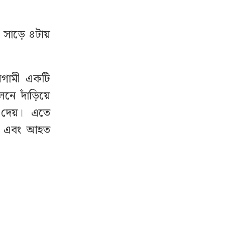
 সাড়ে ৪টায়
রগামী একটি
েনে দাঁড়িয়ে
া দেয়। এতে
 হয় এবং আহত