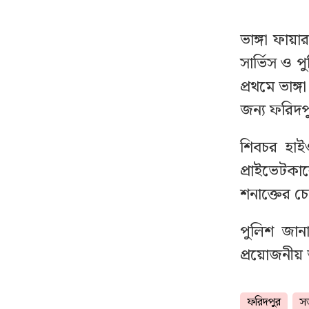
রাষ্ট্রপতি প্রার্থিতা নিয়ে ১১
১২
দলীয় জোটের বৈঠক চলছে
ভাঙ্গা ফায়
সার্ভিস ও 
‘ধার্মিক হয়ে গিয়েছি, এজন্য
১৩
প্রথমে ভাঙ্
অভিনয় করি না’
জন্য ফরিদ
দেশের বাজারে বেড়েছে
১৪
শিবচর হাই
স্বর্ণের দাম, যে দামে বিক্রি
হবে আজ
প্রাইভেটক
শনাক্তের চে
বিদেশে নির্যাতনের শিকার
১৫
হয়ে দেশে ফিরেছেন ৭০
পুলিশ জানা
হাজার নারী কর্মী
প্রয়োজনীয় 
ছাত্রদলের ১০ নেতাকর্মীকে
১৬
ফরিদপুর
সড়
পিটিয়ে হাসপাতালে পাঠাল