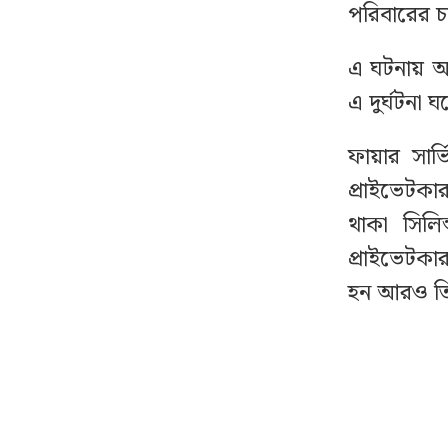
পরিবারের 
পে কমিশন পর্যালোচনায়
৮
এ ঘটনায় আ
উচ্চপর্যায়ের কমিটি, নেতৃত্বে
অর্থমন্ত্রী
এ দুর্ঘটনা ঘ
ফায়ার সার
প্রথম ধাপে যেসব মেট্রো
৯
স্টেশনে চালু হচ্ছে জোবাইক,
প্রাইভেটকা
ভাড়া কত
থাকা সিলি
প্রাইভেটকা
ঢাকা-ময়মনসিংহ মহাসড়কে
১০
হন আরও ত
বন্ধ যান চলাচল
৪ মাস অফিস থেকে পাননি
১১
কোনো ছুটি, আত্মহত্যা
করলেন নারী