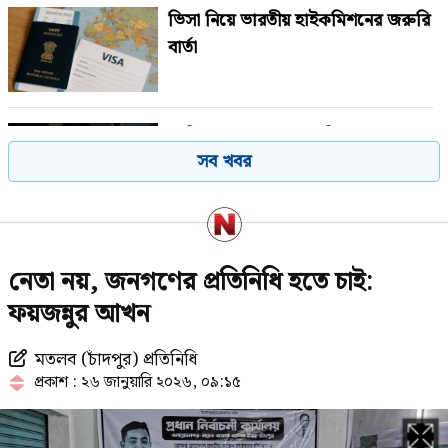
ভিসা নিয়ে ভারতীয় হাইকমিশনের জরুরি
বার্তা
সাকিব আল হাসানের বাড়িতে বোমা
সব খবর
নিক্ষেপ
‘হাসিনার বক্তব্য ঘিরে পররাষ্ট্র মন্ত্রণালয়ের
নেতা নয়, জনগণের প্রতিনিধি হতে চাই:
বিবৃতি কে লিখেছে আমি জানি’
ফয়জন্নুর আখন
মতলব (চাঁদপুর) প্রতিনিধি
বাংলাদেশে ১ দফার ঘোষক নাহিদ:
প্রকাশ : ২৬ জানুয়ারি ২০২৬, ০৯:১৫
নুসরাত তাবাসসুম