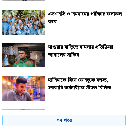
এসএসসি ও সমমানের পরীক্ষার ফলাফল
কবে
মাগুরার বাড়িতে হামলার প্রতিক্রিয়া
জানালেন সাকিব
হাসিনাকে নিয়ে ফেসবুকে মন্তব্য,
সরকারি কর্মচারীকে স্ট্যান্ড রিলিজ
‘হাসিনার প্রেস কনফারেন্স ভারতের
সব খবর
ষড়যন্ত্রের অংশ’