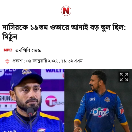
সেদিন কী ঘটেছিল আর্জেন্টিনার
নাসিরকে ১৯তম ওভারে আনাই বড় ভুল ছিল:
ড্রেসিংরুমে? ফাঁস করলেন ক্রীড়া
সাংবাদিক রেনজো
মিঠুন
এনপিবি ডেস্ক
ইসলাম ধর্ম গ্রহণ করার কারণ জানালেন
দীপিকা কাকার
প্রকাশ : ০৯ জানুয়ারি ২০২৬, ১১:৩২ এএম
সাকিবের বাড়িতে অতিরিক্ত পুলিশ
মোতায়েন
বিশ্ববাজারে আবারও কমলো জ্বালানি
তেলের দাম